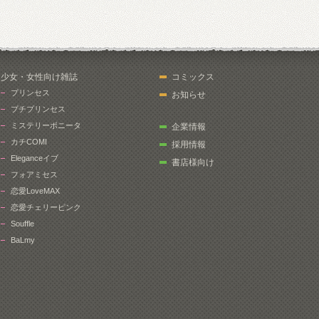
少女・女性向け雑誌
コミックス
プリンセス
お知らせ
プチプリンセス
ミステリーボニータ
企業情報
カチCOMI
採用情報
Eleganceイブ
書店様向け
フォアミセス
恋愛LoveMAX
恋愛チェリーピンク
Souffle
BaLmy