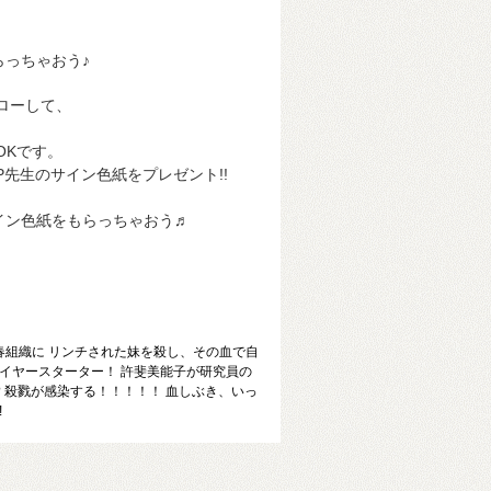
らっちゃおう♪
ローして、
OKです。
先生のサイン色紙をプレゼント!!
サイン色紙をもらっちゃおう♬
春組織に リンチされた妹を殺し、その血で自
イヤースターター！ 許斐美能子が研究員の
 殺戮が感染する！！！！！ 血しぶき、いっ
!