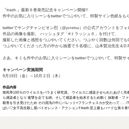
『trash.』最新６巻発売記念キャンペーン開催!!
作中のお気に入りシーンをtwitterでつぶやいて、特製サイン色紙をも
twitterでヤングチャンピオン烈（
@ycretsu
）の公式アカウントをフォ
作品の画像を撮影。 ハッシュタグ「
#トラッシュ６
」を付けて、
撮影した画像と感想をつぶやいてください。つぶやく回数は何回でも
つぶやいてくださった方の中から抽選で５名様に、山本賢治先生＆D.P
さあ、キミも作中のお気に入りシーンをtwitterでつぶやいて、特製
キャンペーン実施期間
9月19日（金）～10月２日（木）
作品内容
致死率100％のウイルスをバラまく研究員。 ウイルスに感染させられたあげく売
ら感染者となり 復讐を企てる姉。そして感染者を始末するため動く 抹殺者・ファ
殺害を引き受けたため その混沌の中にバレット×フランチェスカが交わって……!?
ぱい♡女子高生殺し屋バイオレンス・アクション!! trash.至上最もハードな第６巻!