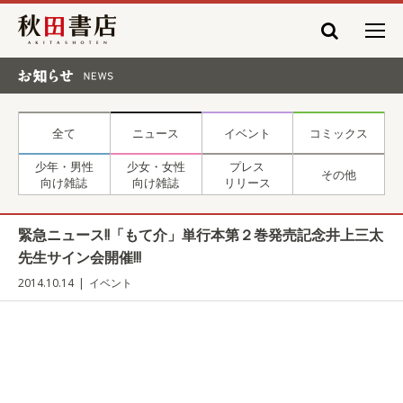
秋田書店
お知らせ NEWS
全て
ニュース
イベント
コミックス
少年・男性
少女・女性
プレス
その他
向け雑誌
向け雑誌
リリース
緊急ニュース!!「もて介」単行本第２巻発売記念井上三太
先生サイン会開催!!!
2014.10.14
イベント