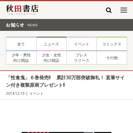
秋田書店
お知らせ NEWS
全て
ニュース
イベント
コミックス
少年・男性
少女・女性
プレス
その他
向け雑誌
向け雑誌
リリース
「性食鬼」６巻発売!! 累計30万部突破御礼！ 直筆サイ
ン付き複製原画プレゼント!!
2014.12.19
イベント