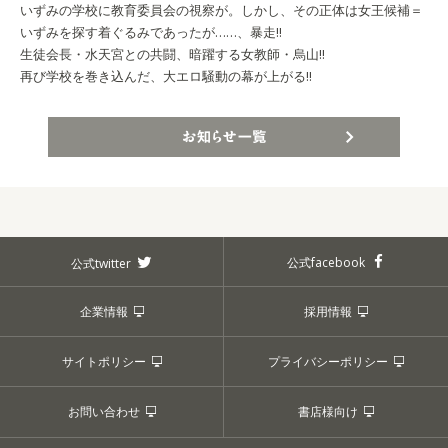
いずみの学校に教育委員会の視察が。しかし、その正体は女王候補＝
いずみを探す着ぐるみであったが……、暴走!!
生徒会長・水天宮との共闘、暗躍する女教師・烏山!!
再び学校を巻き込んだ、大エロ騒動の幕が上がる!!
お知らせ一覧
公式facebook
公式twitter
企業情報
採用情報
サイトポリシー
プライバシーポリシー
お問い合わせ
書店様向け