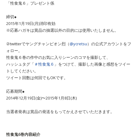
「性食鬼６」プレゼント係
締切●
2015年1月19日(月)消印有効
※応募ハガキは賞品の抽選以外の目的には使用いたしません。
②twitterでヤングチャンピオン烈（
@ycretsu
）の公式アカウントをフ
ォロー。
性食鬼６巻の作中のお気に入りシーンのコマを撮影して、
ハッシュタグ「
＃性食鬼６
」をつけて、撮影した画像と感想をツイー
トしてください。
ツイート回数は何回でもOKです。
応募期間●
2014年12月19日(金)〜2015年1月8日(木)
当選者発表は賞品の発送をもってかえさせていただきます。
性食鬼6巻内容紹介