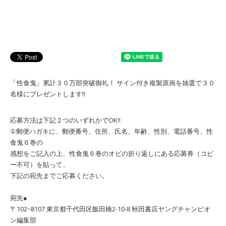
「性食鬼」累計３０万部突破御礼！ サイン付き複製原画を抽選で３０
名様にプレゼントします!!
応募方法は下記２つのいずれかでOK!!
①郵便ハガキに、郵便番号、住所、氏名、年齢、性別、電話番号、性
食鬼６巻の
感想をご記入の上、性食鬼６巻のオビの折り返しにある応募券（コピ
ー不可）を貼って、
下記の宛先までご応募ください。
宛先●
〒102−8107 東京都千代田区飯田橋2-10-8 秋田書店ヤングチャンピオ
ン編集部