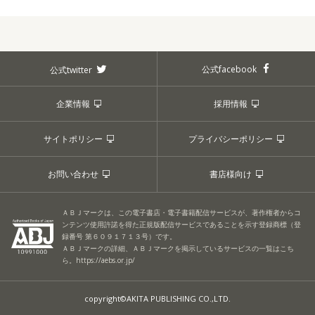
お知らせ一覧
公式facebook
公式twitter
企業情報
採用情報
サイトポリシー
プライバシーポリシー
お問い合わせ
書店様向け
ＡＢＪマークは、この電子書店・電子書籍配信サービスが、著作権者からコ
ンテンツ使用許諾を得た正規版配信サービスであることを示す登録商標（登
録番号 第６０９１７１３号）です。
ＡＢＪマークの詳細、ＡＢＪマークを掲示しているサービスの一覧はこち
ら。
https://aebs.or.jp/
copyright©AKITA PUBLISHING CO.,LTD.