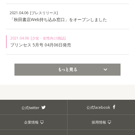
2021.04.06
[プレスリリース]
「秋田書店Web持ち込み窓口」をオープンしました
2021.04.06
[少女・女性向け雑誌]
プリンセス 5月号 04月06日発売
もっと見る
公式facebook
公式twitter
企業情報
採用情報