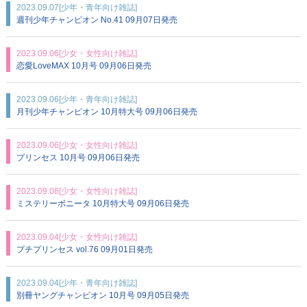
2023.09.07
[少年・青年向け雑誌]
週刊少年チャンピオン No.41 09月07日発売
2023.09.06
[少女・女性向け雑誌]
恋愛LoveMAX 10月号 09月06日発売
2023.09.06
[少年・青年向け雑誌]
月刊少年チャンピオン 10月特大号 09月06日発売
2023.09.06
[少女・女性向け雑誌]
プリンセス 10月号 09月06日発売
2023.09.06
[少女・女性向け雑誌]
ミステリーボニータ 10月特大号 09月06日発売
2023.09.04
[少女・女性向け雑誌]
プチプリンセス vol.76 09月01日発売
2023.09.04
[少年・青年向け雑誌]
別冊ヤングチャンピオン 10月号 09月05日発売