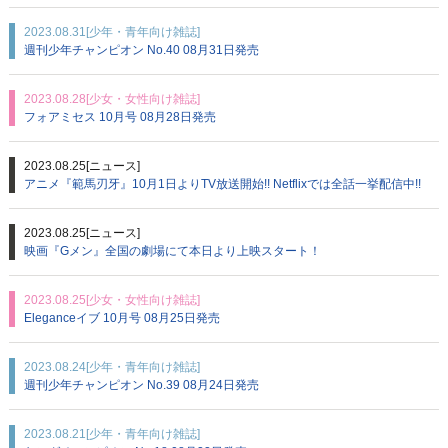
2023.08.31
[少年・青年向け雑誌]
週刊少年チャンピオン No.40 08月31日発売
2023.08.28
[少女・女性向け雑誌]
フォアミセス 10月号 08月28日発売
2023.08.25
[ニュース]
アニメ『範馬刃牙』10月1日よりTV放送開始!! Netflixでは全話一挙配信中!!
2023.08.25
[ニュース]
映画『Gメン』全国の劇場にて本日より上映スタート！
2023.08.25
[少女・女性向け雑誌]
Eleganceイブ 10月号 08月25日発売
2023.08.24
[少年・青年向け雑誌]
週刊少年チャンピオン No.39 08月24日発売
2023.08.21
[少年・青年向け雑誌]