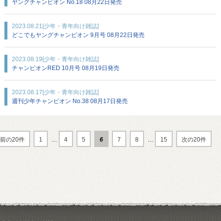
ヤングチャンピオン No.18 08月22日発売
2023.08.21
[少年・青年向け雑誌]
どこでもヤングチャンピオン 9月号 08月22日発売
2023.08.19
[少年・青年向け雑誌]
チャンピオンRED 10月号 08月19日発売
2023.08.17
[少年・青年向け雑誌]
週刊少年チャンピオン No.38 08月17日発売
前の20件
1
…
4
5
6
7
8
…
15
次の20件