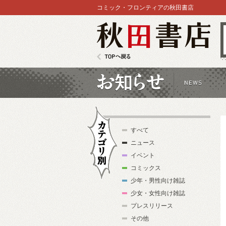
コミック・フロンティアの秋田書店
秋田書店
TOPへ戻る
お知らせ
すべて
ニュース
イベント
コミックス
少年・男性向け雑誌
カテゴリ別
少女・女性向け雑誌
プレスリリース
その他