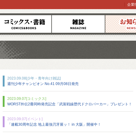
企業
コミックス
雑誌
お知らせ
2023.09.08
[少年・青年向け雑誌]
週刊少年チャンピオン No.41 09月08日発売
2023.09.07
[コミックス]
WORST外伝2冊同時発売記念「武装戦線歴代ドクロパーカー」プレゼント！
2023.09.07
[イベント]
「連載30周年記念 地上最強刃牙展ッ！ in 大阪」開催中！