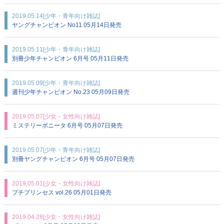
2019.05.14
[少年・青年向け雑誌]
ヤングチャンピオン No11 05月14日発売
2019.05.11
[少年・青年向け雑誌]
別冊少年チャンピオン 6月号 05月11日発売
2019.05.09
[少年・青年向け雑誌]
週刊少年チャンピオン No.23 05月09日発売
2019.05.07
[少女・女性向け雑誌]
ミステリーボニータ 6月号 05月07日発売
2019.05.07
[少年・青年向け雑誌]
別冊ヤングチャンピオン 6月号 05月07日発売
2019.05.01
[少女・女性向け雑誌]
プチプリンセス vol.26 05月01日発売
2019.04.28
[少女・女性向け雑誌]