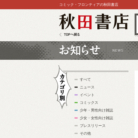
コミック・フロンティアの秋田書店
秋田書店
TOPへ戻る
お知らせ
すべて
ニュース
イベント
コミックス
少年・男性向け雑誌
カテゴリ別
少女・女性向け雑誌
プレスリリース
その他