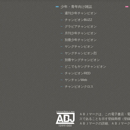
少年・青年向け雑誌
週刊少年チャンピオン
チャンピオンBUZZ
グラビアチャンピオン
月刊少年チャンピオン
別冊少年チャンピオン
ヤングチャンピオン
ヤングチャンピオン烈
別冊ヤングチャンピオン
どこでもヤングチャンピオン
チャンピオンRED
ヤンチャンWeb
チャンピオンクロス
ＡＢＪマークは、この電子書店・
スであることを示す登録商標（登録
ＡＢＪマークの詳細、ＡＢＪマー