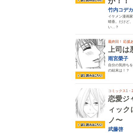
か！！
竹内コデ
イケメン漫画家
晴香。だけど、
い…？
最終回！ 応援
上司は
雨宮榮子
自分の気持ちを
の結末は！？
コミックス1・
恋愛ジ
ィック
ノ〜
武藤啓