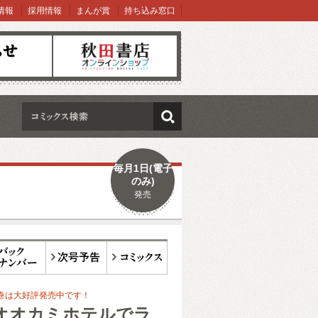
情報
採用情報
まんが賞
持ち込み窓口
オンラインショップ
検索
毎月1日(電子
のみ)
発売
ックナンバー
次号予告
コミックス
巻は大好評発売中です！
オオカミホテルでラ