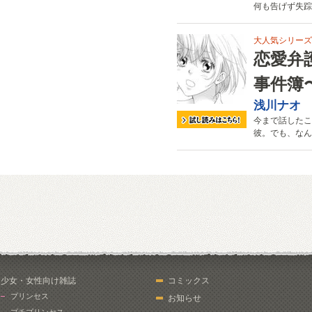
何も告げず失踪
大人気シリーズ
恋愛弁
事件簿
浅川ナオ
今まで話したこ
彼。でも、なん
少女・女性向け雑誌
コミックス
プリンセス
お知らせ