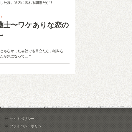
した湊。途方に暮れる朝陽だが？
！
護士〜ワケありな恋の
〜
ともなかった会社でも目立たない地味な
だか気になって…？
サイトポリシー
プライバシーポリシー