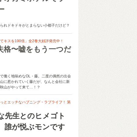
ー
られドキドキがとまらない小都子だけど？
てキスを100倍」全2巻大好評発売中！
失格〜嘘をもう一つだ
で働く地味めなOL・藤。二度の偶然の出会
山に惹かれていく藤だが、なんと会社に新
秋山がやって来て…！？
っとエッチなハプニング・ラブライフ！ 第
な先生とのヒメゴト
、誰が悦ぶモンです