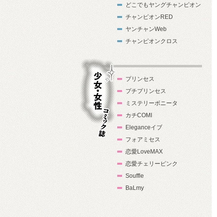
どこでもヤングチャンピオン
チャンピオンRED
ヤンチャンWeb
チャンピオンクロス
プリンセス
プチプリンセス
ミステリーボニータ
カチCOMI
Eleganceイブ
フォアミセス
少女・女性コ
恋愛LoveMAX
ミック誌
恋愛チェリーピンク
Souffle
BaLmy