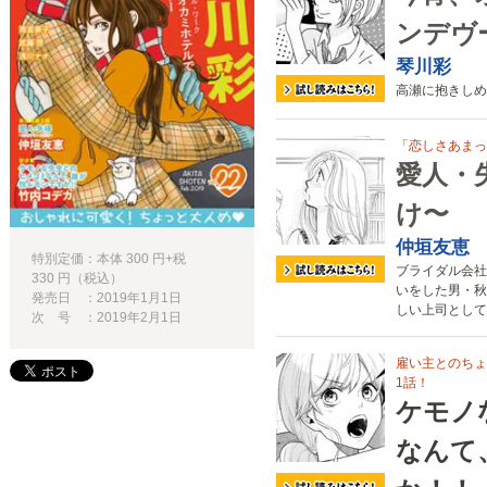
ンデヴ
琴川彩
高瀬に抱きしめ
「恋しさあまっ
愛人・
け〜
仲垣友恵
特別定価：本体 300 円+税
ブライダル会社
330 円（税込）
いをした男・秋
発売日 ：2019年1月1日
しい上司として
次 号 ：2019年2月1日
雇い主とのちょ
1話！
ケモノ
なんて