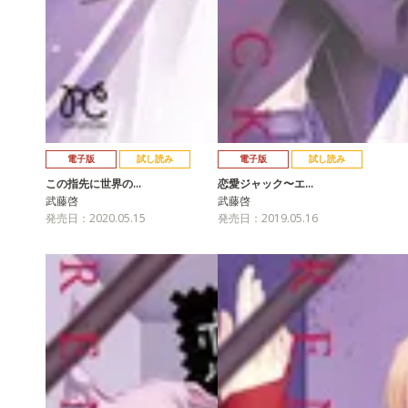
電子版
試し読み
電子版
試し読み
この指先に世界の…
恋愛ジャック〜エ…
武藤啓
武藤啓
発売日：2020.05.15
発売日：2019.05.16