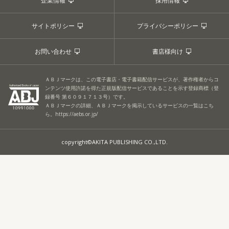
企業情報
採用情報
サイトポリシー
プライバシーポリシー
お問い合わせ
書店様向け
ＡＢＪマークは、この電子書店・電子書籍配信サービスが、著作権者からコ
ンテンツ使用許諾を得た正規版配信サービスであることを示す登録商標（登
録番号 第６０９１７１３号）です。
ＡＢＪマークの詳細、ＡＢＪマークを掲示しているサービスの一覧はこち
ら。
https://aebs.or.jp/
copyright©AKITA PUBLISHING CO.,LTD.