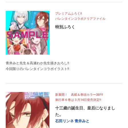
プレミアムふろく!!
バレンタインコラボクリアファイル
特別ふろく
青井みと先生＆高瀬わか先生描きおろし!!
今回限りのバレンタインコラボイラスト!!
新展開！ 表紙＆巻頭カラー38P!!
単行本６巻は３月14日発売決定!!
十三歳の誕生日、皇后になりまし
た。
石田リンネ
青井みと