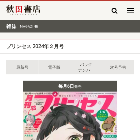
秋田書店
雑誌 MAGAZINE
プリンセス 2024年２月号
バック
最新号
電子版
次号予告
ナンバー
毎月6日
発売