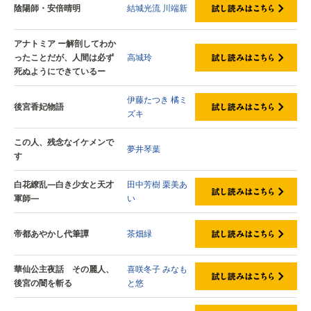
陰陽師・安倍晴明
結城光流
川端新
アナトミア ー解剖してわか
ったことだが、人間は必ず
高城玲
死ぬようにできているー
伊藤たつき
橘ミ
後宮香妃物語
ズキ
この人、残念なイケメンで
夢井琴葉
す
白花繚乱—白き少女と天才
田中芳樹
栗美あ
軍師—
い
帝都あやかし代筆譚
茶畑緑
華仙公主夜話 その麗人、
喜咲冬子
みなも
後宮の闇を斬る
と悠