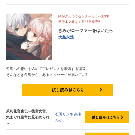
胸がざわつくセンターカラー32P!!
単行本２巻は１月16日発売!!
きみがローファーをはいたら
大島永遠
冬馬への想いを込めてプレゼントを準備する凜音。
そんなとき冬馬から、あるメッセージが届いて…⁉
試し読みはこちら
茉莉花官吏伝～後宮女官、
石田リンネ
高瀬
気まぐれ皇帝に見初められ
わか
～