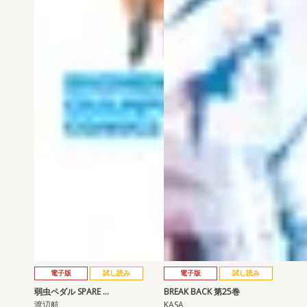
電子版
試し読み
電子版
試し読み
弱虫ペダル SPARE …
BREAK BACK 第25巻
渡辺航
KASA