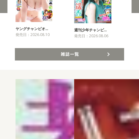
ヤングチャンピオ…
チャ
週刊少年チャンピ…
発売日：2026.08.10
発売
発売日：2026.08.06
雑誌一覧