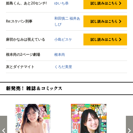
姫島くん、あと20センチ!
ゆいち恭
和田慎二
福井あ
Re:スケバン刑事
しび
麻切かなみは視えている
小島ビスケ
根本尚の2ページ劇場
根本尚
灰とダイナマイト
くろだ美里
新発売！雑誌&コミックス