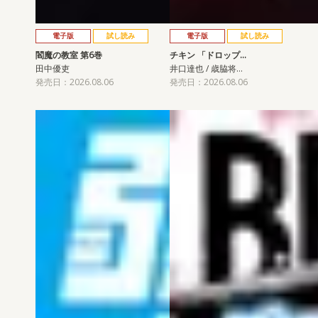
電子版
試し読み
電子版
試し読み
閻魔の教室 第6巻
チキン 「ドロップ…
田中優吏
井口達也 / 歳脇将…
発売日：2026.08.06
発売日：2026.08.06