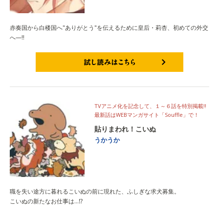
赤奏国から白楼国へ"ありがとう"を伝えるために皇后・莉杏、初めての外交
へ—!!
試し読みはこちら
TVアニメ化を記念して、１～６話を特別掲載!!
最新話はWEBマンガサイト「Souffle」で！
貼りまわれ！こいぬ
うかうか
職を失い途方に暮れるこいぬの前に現れた、ふしぎな求犬募集。
こいぬの新たなお仕事は…⁉