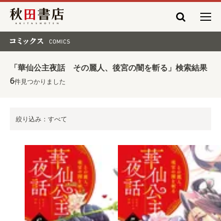
秋田書店
コミックス COMICS
「華仙公主夜話 その麗人、後宮の闇を斬る」検索結果
6
件見つかりました
絞り込み：すべて