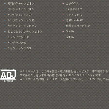
月刊少年チャンピオン
カチCOMI
別冊少年チャンピオン
Eleganceイブ
ヤングチャンピオン
フォアミセス
ヤングチャンピオン烈
恋愛LoveMAX
別冊ヤングチャンピオン
恋愛チェリーピンク
どこでもヤングチャンピオン
Souffle
チャンピオンRED
BaLmy
ヤンチャンWeb
チャンピオンクロス
ＡＢＪマークは、この電子書店・電子書籍配信サービスが、著作権者から
スであることを示す登録商標（登録番号 第６０９１７１３号）です。
ＡＢＪマークの詳細、ＡＢＪマークを掲示しているサービスの一覧はこち