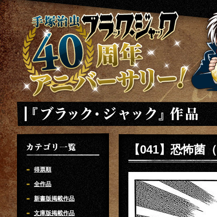
手塚治虫 ブラックジャック 40周年アニバーサリー
「ブラック・ジャック」
【041】恐怖菌
カテゴリ一覧
得票順
全作品
新書版掲載作品
文庫版掲載作品