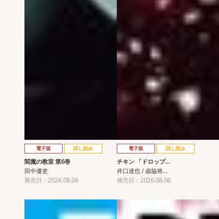
電子版
試し読み
電子版
試し読み
閻魔の教室 第6巻
チキン 「ドロップ…
田中優吏
井口達也 / 歳脇将…
発売日：2026.08.06
発売日：2026.08.06