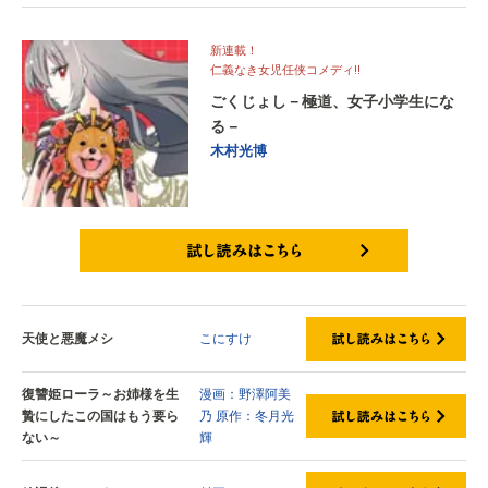
新連載！
仁義なき女児任侠コメディ!!
ごくじょし－極道、女子小学生にな
る－
木村光博
試し読みはこちら
天使と悪魔メシ
こにすけ
復讐姫ローラ～お姉様を生
漫画：野澤阿美
贄にしたこの国はもう要ら
乃
原作：冬月光
ない～
輝