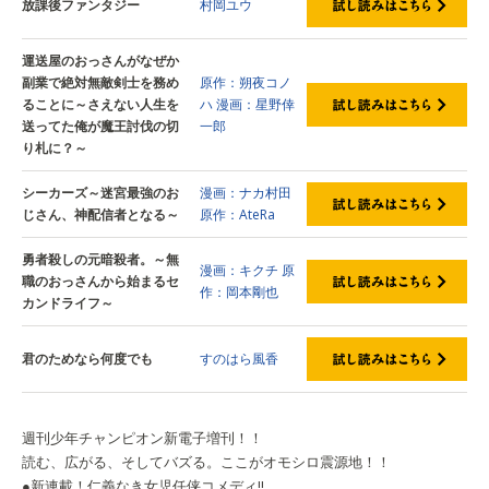
放課後ファンタジー
村岡ユウ
運送屋のおっさんがなぜか
副業で絶対無敵剣士を務め
原作：朔夜コノ
ることに～さえない人生を
ハ
漫画：星野倖
送ってた俺が魔王討伐の切
一郎
り札に？～
シーカーズ～迷宮最強のお
漫画：ナカ村田
じさん、神配信者となる～
原作：AteRa
勇者殺しの元暗殺者。～無
漫画：キクチ
原
職のおっさんから始まるセ
作：岡本剛也
カンドライフ～
君のためなら何度でも
すのはら風香
週刊少年チャンピオン新電子増刊！！
読む、広がる、そしてバズる。ここがオモシロ震源地！！
●新連載！仁義なき女児任侠コメディ!!