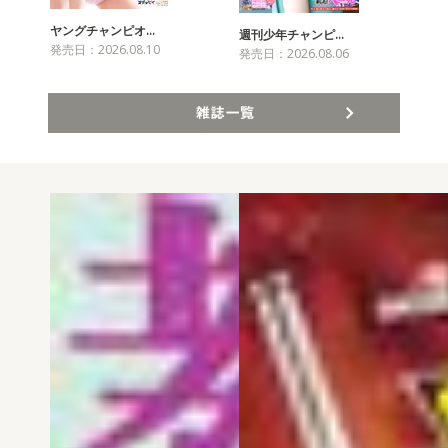
ヤングチャンピオ…
チャ
週刊少年チャンピ…
発売日：2026.08.10
発売
発売日：2026.08.06
雑誌一覧