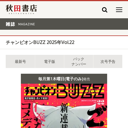
秋田書店
雑誌 MAGAZINE
チャンピオンBUZZ 2025年Vol.22
バック
最新号
電子版
次号予告
ナンバー
毎月第1木曜日(電子のみ)
発売