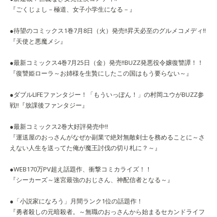
『ごくじょし－極道、女子小学生になる－』
●待望のコミックス1巻7月8日（火）発売!!昇天必至のグルメコメディ‼
『天使と悪魔メシ』
●最新コミックス4巻7月25日（金）発売!!BUZZ発悪役令嬢復讐譚！！
『復讐姫ローラ～お姉様を生贄にしたこの国はもう要らない～』
●ダブルLIFEファンタジー！「もういっぽん！」の村岡ユウがBUZZ参
戦‼『放課後ファンタジー』
●最新コミックス2巻大好評発売中!!
『運送屋のおっさんがなぜか副業で絶対無敵剣士を務めることに～さ
えない人生を送ってた俺が魔王討伐の切り札に？～』
●WEB170万PV超え話題作、衝撃コミカライズ！！
『シーカーズ～迷宮最強のおじさん、神配信者となる～』
●「小説家になろう」月間ランク1位の話題作！
『勇者殺しの元暗殺者。～無職のおっさんから始まるセカンドライフ