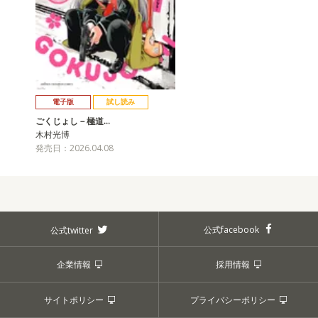
電子版
試し読み
ごくじょし－極道…
木村光博
発売日：2026.04.08
公式facebook
公式twitter
企業情報
採用情報
サイトポリシー
プライバシーポリシー