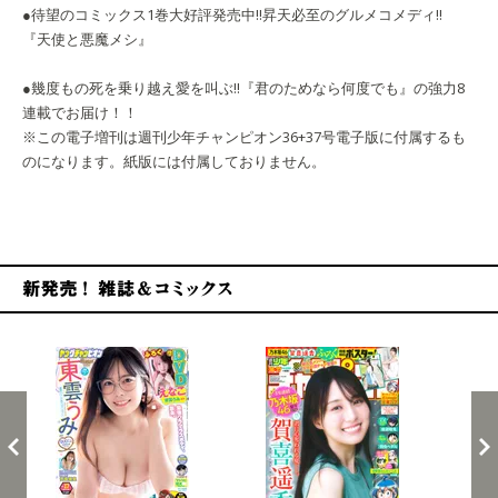
●待望のコミックス1巻大好評発売中!!昇天必至のグルメコメディ‼
『天使と悪魔メシ』
●幾度もの死を乗り越え愛を叫ぶ‼『君のためなら何度でも』の強力8
連載でお届け！！
※この電子増刊は週刊少年チャンピオン36+37号電子版に付属するも
のになります。紙版には付属しておりません。
新発売！雑誌&コミックス