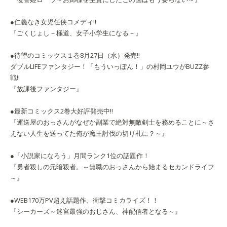
●仁義なき女児任侠コメディ!!
『ごくじょし－極道、女子小学生になる－』
●待望のコミックス１巻8月27日（水）発売!!
ダブルLIFEファンタジー！「もういっぽん！」の村岡ユウがBUZZ参
戦‼
『放課後ファンタジー』
●最新コミックス2巻大好評発売中!!
『運送屋のおっさんがなぜか副業で絶対無敵剣士を務めることに～さ
えない人生を送ってた俺が魔王討伐の切り札に？～』
●「小説家になろう」月間ランク1位の話題作！
『勇者殺しの元暗殺者。～無職のおっさんから始まるセカンドライフ
～』
●WEB170万PV超え話題作、衝撃コミカライズ！！
『シーカーズ～迷宮最強のおじさん、神配信者となる～』