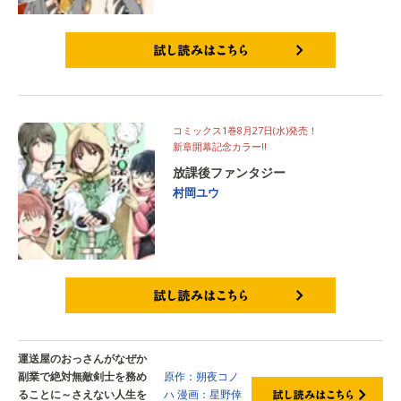
試し読みはこちら
コミックス1巻8月27日(水)発売！
新章開幕記念カラー!!
放課後ファンタジー
村岡ユウ
試し読みはこちら
運送屋のおっさんがなぜか
副業で絶対無敵剣士を務め
原作：朔夜コノ
ることに～さえない人生を
ハ
漫画：星野倖