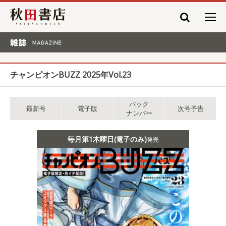
秋田書店
雑誌 MAGAZINE
チャンピオンBUZZ 2025年Vol.23
バック
最新号
電子版
次号予告
ナンバー
毎月第1木曜日(電子のみ)
発売