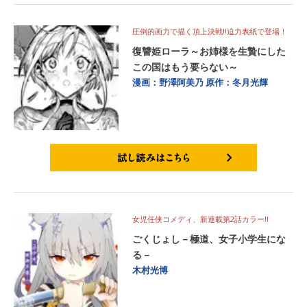
圧倒的画力で描く頂上決戦!!迫力表紙で登場！
復讐姫ローラ～お姉様を生贄にした
この国はもう要らない～
漫画：野澤阿美乃
原作：冬月光輝
試し読みはこちら
女児任侠コメディ、新連載第2話カラー!!
ごくじょし－極道、女子小学生にな
る－
木村光博