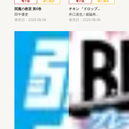
電子版
試し読み
電子版
試し読み
閻魔の教室 第6巻
チキン 「ドロップ…
田中優吏
井口達也 / 歳脇将…
発売日：2026.08.06
発売日：2026.08.06