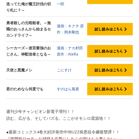
送ってた俺が魔王討伐の切
一郎
り札に？～
勇者殺しの元暗殺者。～無
漫画：キクチ
原
職のおっさんから始まるセ
作：岡本剛也
カンドライフ～
シーカーズ～迷宮最強のお
漫画：ナカ村田
じさん、神配信者となる～
原作：AteRa
天使と悪魔メシ
こにすけ
君のためなら何度でも
すのはら風香
週刊少年チャンピオン新電子増刊！！
読む、広がる、そしてバズる。ここがオモシロ震源地！！
●最新コミックス4巻大好評発売中!!BUZZ発悪役令嬢復讐譚！！
『復讐姫ローラ～お姉様を生贄にしたこの国はもう要らない～』