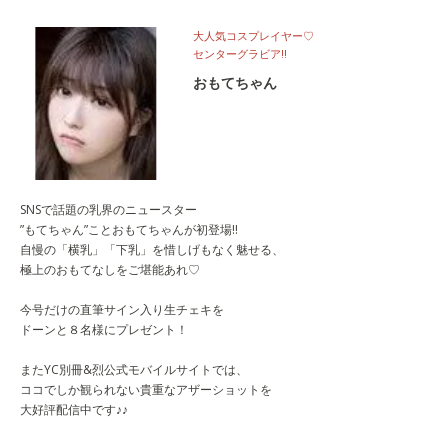
大人気コスプレイヤー♡
センターグラビア!!
おもてちゃん
SNSで話題の乳界のニュースター
”もてちゃん”ことおもてちゃんが初登場!!
自慢の「横乳」「下乳」を惜しげもなく魅せる、
極上のおもてなしをご堪能あれ♡
今号だけの直筆サイン入り生チェキを
ドーンと８名様にプレゼント！
またYC別冊&烈公式モバイルサイトでは、
ココでしか観られない貴重なアザーショットを
大好評配信中です♪♪