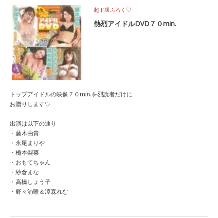
超ド級ふろく♡
熱烈アイドルDVD７０min.
トップアイドルの映像７０min.を烈読者だけに
お贈りします♡
出演は以下の通り
・藤木由貴
・永尾まりや
・橋本梨菜
・おもてちゃん
・紗倉まな
・高橋しょう子
・野々浦暖＆涼森れむ