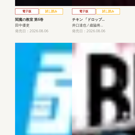
電子版
試し読み
電子版
試し読み
閻魔の教室 第6巻
チキン 「ドロップ…
田中優吏
井口達也 / 歳脇将…
発売日：2026.08.06
発売日：2026.08.06