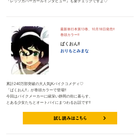
『レッツカバーガールインタビュー』も要チェックですよ♡
最新単行本第13巻、10月18日発売!!
巻頭カラー!!
ばくおん!!
おりもとみまな
累計240万部突破の大人気JKバイクコメディ♡
「ばくおん!!」が巻頭カラーで登場!!
今回はバイクメーカーに縁深い静岡の街に暮らす、
とある少女たちとオートバイにまつわるお話です!!
試し読みはこちら