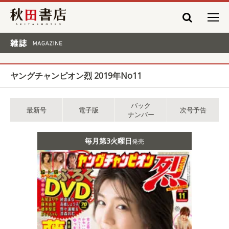
秋田書店
雑誌 MAGAZINE
ヤングチャンピオン烈 2019年No11
バック
最新号
電子版
次号予告
ナンバー
毎月第3火曜日
発売