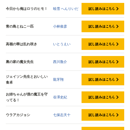
今日から俺はロリのヒモ！
暁雪
へんりいだ
青の島とねこ一匹
小林俊彦
高嶺の華は乱れ咲き
いとうえい
裏の家の魔女先生
西川魯介
ジェイソン先生とおいしい
龍牙翔
食卓
お姉ちゃんが僕の魔王を守
谷澤史紀
ってる！
ウラアカジョシ
七保志天十