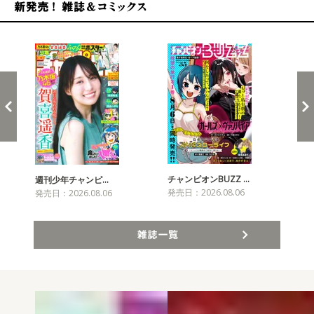
新発売！雑誌&コミックス
チャンピオンBUZZ …
プリ
週刊少年チャンピ…
発売日：2026.08.06
発売
発売日：2026.08.06
雑誌一覧