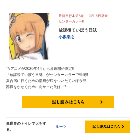
最新単行本第5巻、10月18日発売!!
センターカラー!!
放課後ていぼう日誌
小坂泰之
TVアニメが2020年4月から放送開始決定!!
「放課後ていぼう日誌」がセンターカラーで登場‼
夏合宿に行くための部費が底をついたていぼう部。
部費をかせぐために向かった先は…!?
試し読みはこちら
異世界のトイレで大をす
ルーツ
る。