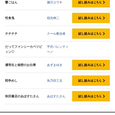
鬱ごはん
施川ユウキ
性食鬼
稲光伸二
チチチチ
クール教信者
だってファンシーカペツピ
平沢バレンティ
ィン♡
ーノ
優等生と秘密のお仕事
あずまゆき
戦争めし
魚乃目三太
秋田書店のあほすたさん
あほすたさん