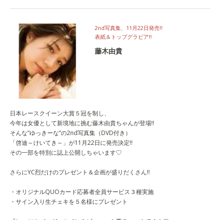
2nd写真集、11月22日発売!!
表紙＆トップグラビア!!
藤木由貴
日本レースクイーン大賞５冠を制し、
今年は女優として新境地に挑む藤木由貴ちゃんが登場!!
そんな”ゆっきーな”の2nd写真集（DVD付き）
「啓迪～けいてき～」が11月22日に発売決定!!
その一部を特別に誌上公開しちゃいます♡
さらにYC烈だけのプレゼント＆企画が盛りだくさん!!
・オリジナルQUOカード応募者全員サービス３種実施
・サイン入り生チェキを５名様にプレゼント