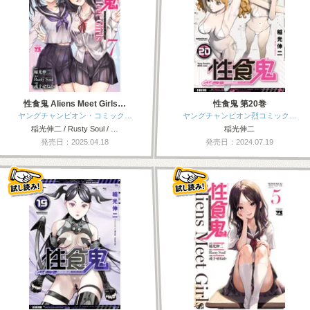
性食鬼 Aliens Meet Girls…
性食鬼 第20巻
ヤングチャンピオン・コミック…
ヤングチャンピオン烈コミック…
稲光伸二 / Rusty Soul / …
稲光伸二
発売日：2025.04.18
発売日：2024.07.19