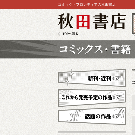
コミック・フロンティアの秋田書店
秋田書店
TOPへ戻る
コミックス
新刊・近刊
これから発売予定
話題の作品