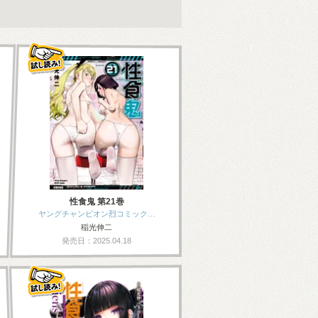
性食鬼 第21巻
ヤングチャンピオン烈コミック…
稲光伸二
発売日：2025.04.18