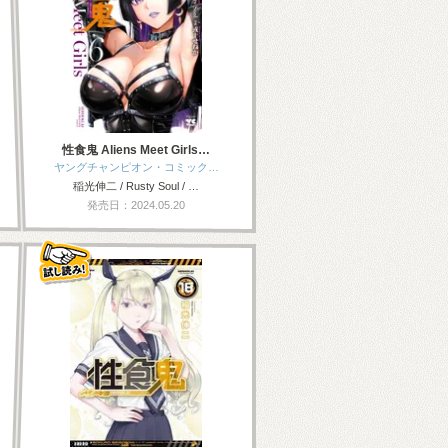
性食鬼 Aliens Meet Girls…
ヤングチャンピオン・コミック…
稲光伸二 / Rusty Soul / …
発売日：2024.05.20