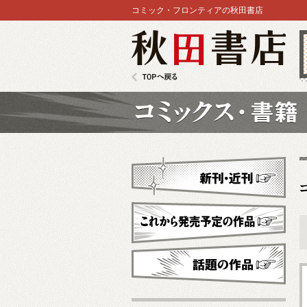
コミック・フロンティアの秋田書店
秋田書店
TOPへ戻る
コミックス
新刊・近刊
これから発売予定
話題の作品