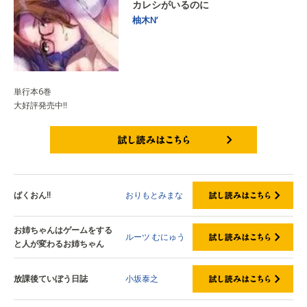
カレシがいるのに
柚木N’
単行本6巻
大好評発売中‼
試し読みはこちら
ばくおん!!
おりもとみまな
お姉ちゃんはゲームをする
ルーツ
むにゅう
と人が変わるお姉ちゃん
放課後ていぼう日誌
小坂泰之