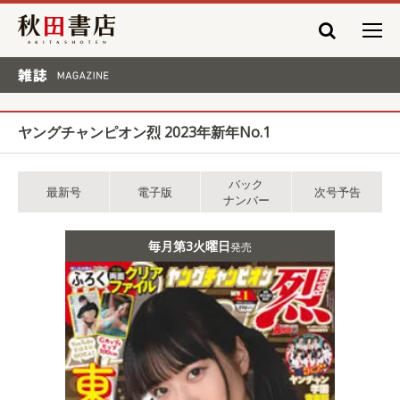
秋田書店
雑誌 MAGAZINE
ヤングチャンピオン烈 2023年新年No.1
バック
最新号
電子版
次号予告
ナンバー
毎月第3火曜日
発売