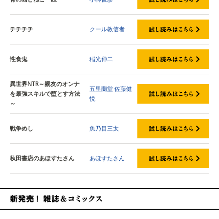
チチチチ
クール教信者
性食鬼
稲光伸二
異世界NTR～親友のオンナ
五里蘭堂
佐藤健
を最強スキルで堕とす方法
悦
～
戦争めし
魚乃目三太
秋田書店のあほすたさん
あほすたさん
新発売！雑誌&コミックス