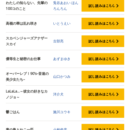
わたしの知らない、先輩の
兎谷あおい
ほん
100コのこと
ろんろん
高嶺の華は乱れ咲き
いとうえい
スカベンジャーズアナザー
古部亮
スカイ
優等生と秘密のお仕事
あずまゆき
オーバーレブ！90’s–音速の
山口かつみ
美少女たち–
LaLaLa…～彼女の好きなカ
洋介犬
ノジョ～
鬱ごはん
施川ユウキ
青の島とねこ一匹
小林俊彦