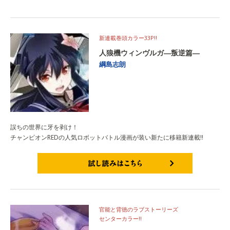
新連載巻頭カラー33P!!
人狼機ウィンヴルガ―叛逆篇―
綱島志朗
誤ちの世界に牙を剥け！
チャンピオンREDの人気ロボットバトル漫画が装い新たに移籍新連載‼
試し読みはこちら
官能と背徳のラブストーリーズ
センターカラー‼