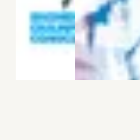
電子版
試し読み
電子版
試し読み
弱虫ペダル SPARE …
BREAK BACK 第25巻
渡辺航
KASA
発売日：2026.08.06
発売日：2026.08.06