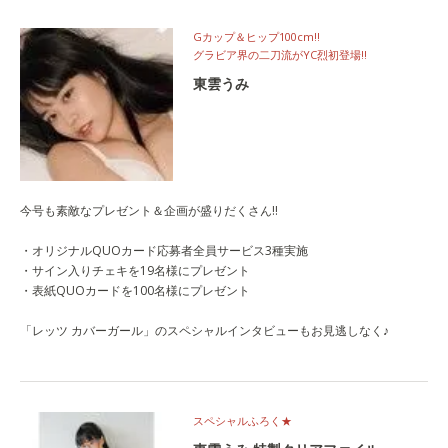
Gカップ＆ヒップ100cm‼
グラビア界の二刀流がYC烈初登場‼
東雲うみ
今号も素敵なプレゼント＆企画が盛りだくさん!!
・オリジナルQUOカード応募者全員サービス3種実施
・サイン入りチェキを19名様にプレゼント
・表紙QUOカードを100名様にプレゼント
「レッツ カバーガール」のスペシャルインタビューもお見逃しなく♪
スペシャルふろく★