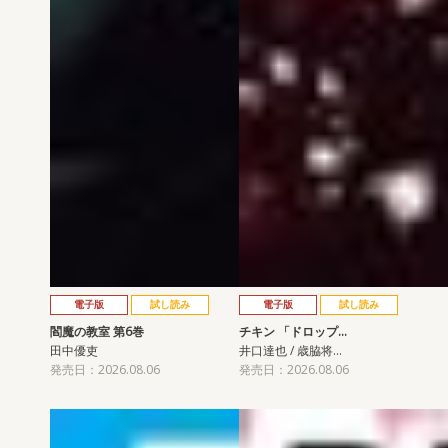
電子版
試し読み
電子版
試し読み
閻魔の教室 第6巻
チキン 「ドロップ…
田中優吏
井口達也 / 歳脇将…
発売日：2026.08.06
発売日：2026.08.06