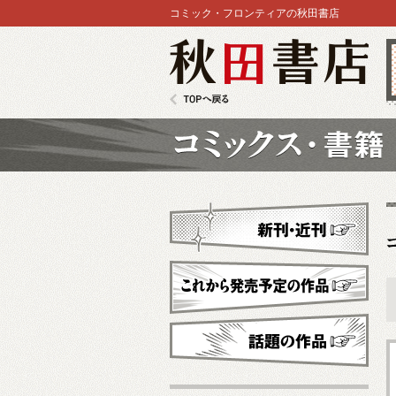
コミック・フロンティアの秋田書店
秋田書店
TOPへ戻る
コミックス
新刊・近刊
これから発売予定
話題の作品