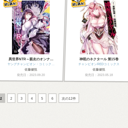
異世界NTR～親友のオンナ…
神呪のネクタール 第15巻
ヤングチャンピオン・コミック…
チャンピオンREDコミックス
佐藤健悦
佐藤健悦
発売日：2023.09.20
発売日：2023.05.18
1
2
3
4
5
6
次の12件