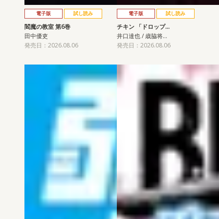
電子版
試し読み
電子版
試し読み
閻魔の教室 第6巻
チキン 「ドロップ…
田中優吏
井口達也 / 歳脇将…
発売日：2026.08.06
発売日：2026.08.06