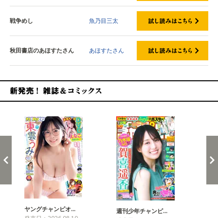
戦争めし
魚乃目三太
秋田書店のあほすたさん
あほすたさん
新発売！雑誌&コミックス
ヤングチャンピオ…
チャ
週刊少年チャンピ…