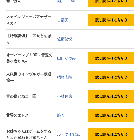
鬱ごはん
施川ユウキ
スカベンジャーズアナザー
古部亮
スカイ
【特別読切】 乙女とちぎ
佐藤健悦
り
オーバーレブ！90’s–音速の
山口かつみ
美少女たち–
人狼機ウィンヴルガ―叛逆
綱島志朗
篇―
青の島とねこ一匹
小林俊彦
黄昏のエトス
艶々
お姉ちゃんはゲームをする
ルーツ
むにゅう
と人が変わるお姉ちゃん