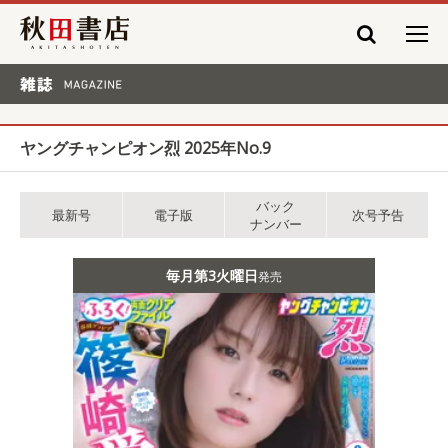
秋田書店
雑誌 MAGAZINE
ヤングチャンピオン烈 2025年No.9
バック
最新号
電子版
次号予告
ナンバー
毎月第3火曜日
発売