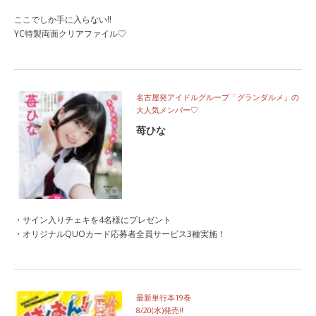
ここでしか手に入らない‼
YC特製両面クリアファイル♡
名古屋発アイドルグループ「グランダルメ」の
大人気メンバー♡
苺ひな
・サイン入りチェキを4名様にプレゼント
・オリジナルQUOカード応募者全員サービス3種実施！
最新単行本19巻
8/20(水)発売‼