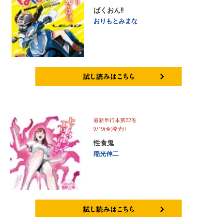
ばくおん!!
おりもとみまな
試し読みはこちら
最新単行本第22巻
9/19(金)発売‼
性食鬼
稲光伸二