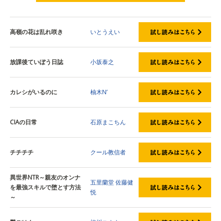
試し読みはこちら
高嶺の花は乱れ咲き
いとうえい
放課後ていぼう日誌
小坂泰之
カレシがいるのに
柚木N’
CIAの日常
石原まこちん
チチチチ
クール教信者
異世界NTR～親友のオンナ
五里蘭堂
佐藤健
を最強スキルで堕とす方法
悦
～