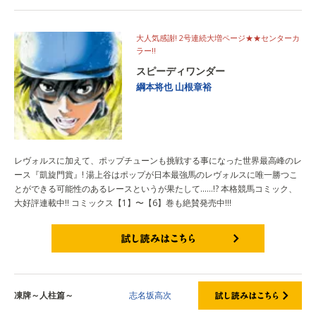
大人気感謝! 2号連続大増ページ★★センターカ
ラー!!
スピーディワンダー
綱本将也
山根章裕
レヴォルスに加えて、ポップチューンも挑戦する事になった世界最高峰のレ
ース『凱旋門賞』! 湯上谷はポップが日本最強馬のレヴォルスに唯一勝つこ
とができる可能性のあるレースというが果たして……!? 本格競馬コミック、
大好評連載中!! コミックス【1】〜【6】巻も絶賛発売中!!!
試し読みはこちら
凍牌～人柱篇～
志名坂高次