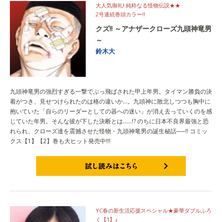
大人気御礼! 純粋なる怪物伝説★★
2号連続巻頭カラー!!
クズ!! ～アナザークローズ九頭神竜男
～
鈴木大
九頭神竜男の強烈すぎる一撃でぶっ飛ばされた甲上年男。タイマン勝負の決
着がつき、見せつけられたのは格の違いか…。九頭神に敗北しつつも胸中に
抱いていた「自らのリーダーとしての器への迷い」が消え去っていくのを感
じていた年男。そんな彼が下した決断とは……!? のちに日本不良界最強と恐
れられ、クローズ達を震撼させた怪物・九頭神竜男の誕生秘話──!! コミッ
クス【1】【2】巻も大ヒット発売中!!!
試し読みはこちら
YC春の新生活応援スペシャル★豪華ダブルふろ
く【1】♪