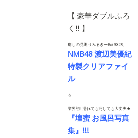
【 豪華ダブルふろ
く!! 】
癒しの見返りみるきー&#9829;
NMB48 渡辺美優紀
特製クリアファイ
ル
＆
業界初!! 濡れても汚しても大丈夫★
『壇蜜 お風呂写真
集』!!!