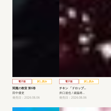
電子版
試し読み
電子版
試し読み
閻魔の教室 第6巻
チキン 「ドロップ…
田中優吏
井口達也 / 歳脇将…
発売日：2026.08.06
発売日：2026.08.06