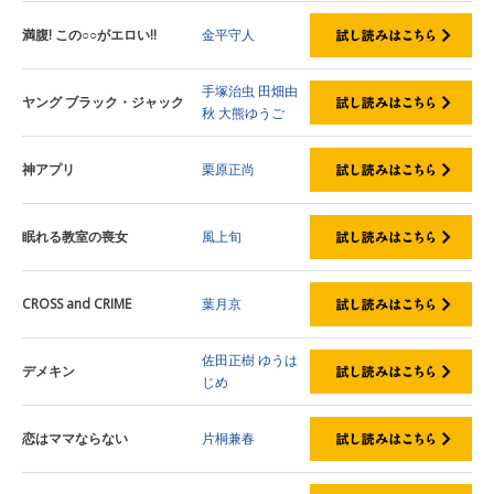
満腹! この○○がエロい!!
金平守人
手塚治虫
田畑由
ヤング ブラック・ジャック
秋
大熊ゆうご
神アプリ
栗原正尚
眠れる教室の喪女
風上旬
CROSS and CRIME
葉月京
佐田正樹
ゆうは
デメキン
じめ
恋はママならない
片桐兼春