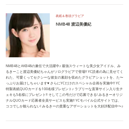
表紙＆巻頭グラビア
NMB48 渡辺美優紀
NMB48とAKB48の兼任で大活躍中♪ 最強スウィートな美少女アイドル、み
るきーこと渡辺美優紀ちゃんがソログラビアで登場!! YC読者の為に見せてく
れた、可愛くってセクシーな彼女の素顔を収めたグラビアショットを、た〜
っぷりお届けしちゃいます♥ さらにYCだけのスペシャル企画を実施中!! YC
特製表紙QUOカードを100名様プレゼント♪ ラブリーな直筆サイン入り生チ
ェキも5名様にプレゼント!! そしてこの号だけで応募できる! みるきーオリジ
ナルQUOカード応募者全員サービスも実施!! YCモバイル公式サイトでは、
ココでしか観られない! みるきーの貴重なアザーショットを大好評配信中〜♪