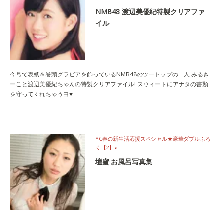
NMB48 渡辺美優紀特製クリアファ
イル
今号で表紙＆巻頭グラビアを飾っているNMB48のツートップの一人 みるき
ーこと渡辺美優紀ちゃんの特製クリアファイル! スウィートにアナタの書類
を守ってくれちゃうヨ♥
YC春の新生活応援スペシャル★豪華ダブルふろ
く【2】♪
壇蜜 お風呂写真集