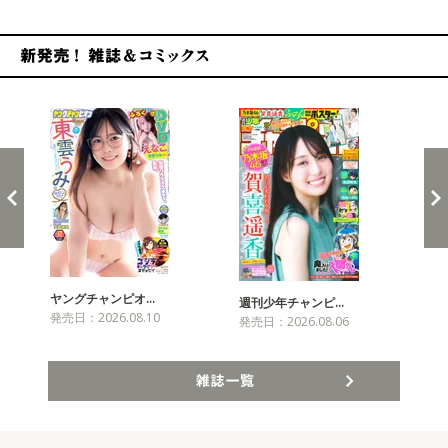
新発売！雑誌&コミックス
ヤングチャンピオ…
チャ
週刊少年チャンピ…
発売日：2026.08.10
発売
発売日：2026.08.06
雑誌一覧