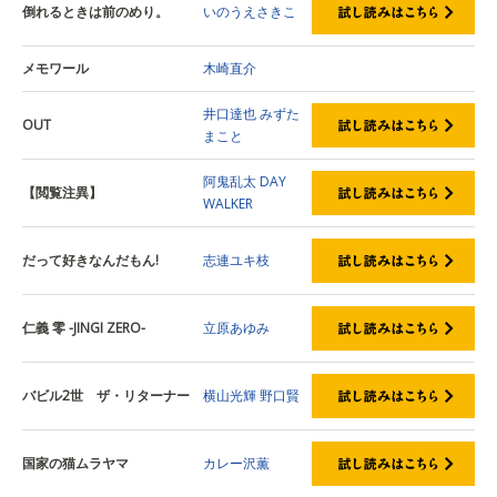
倒れるときは前のめり。
いのうえさきこ
メモワール
木崎直介
井口達也
みずた
OUT
まこと
阿鬼乱太
DAY
【閲覧注異】
WALKER
だって好きなんだもん!
志連ユキ枝
仁義 零 -JINGI ZERO-
立原あゆみ
バビル2世 ザ・リターナー
横山光輝
野口賢
国家の猫ムラヤマ
カレー沢薫