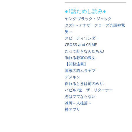
●1話ためし読み
●
ヤング ブラック・ジャック
クズ!! ～アナザークローズ九頭神竜
男～
スピーディワンダー
CROSS and CRIME
だって好きなんだもん!
眠れる教室の喪女
【閲覧注異】
国家の猫ムラヤマ
デメキン
倒れるときは前のめり。
バビル2世 ザ・リターナー
恋はママならない
凍牌～人柱篇～
神アプリ