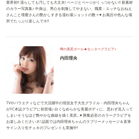
業界初!! 濡らしても汚しても大丈夫! ページとページがくっつかない!! 新素材
のカラー写真集♪ 中身は、男心を刺激してやまない、職業：エッチなおねえ
さんこと壇蜜さんの艶かしすぎる濡れ場ショットの数々♥ お風呂や色んな場
所でたっぷり楽しんでネ!!
噂の美尻ガール★センターグラビア♪
内田理央
TVやバラエティなどで大活躍中の現役女子大生グラドル・内田理央ちゃん
がYC本誌グラビアに初登場♪ 白くなめらかな美麗ボディに、思わず見入って
しまいそうなほど艶やかな曲線を描く美尻…♥ 興奮必至のカラーグラビアを
お楽しみくださいネ! 誌面では内田理央ちゃんのラブリーメッセージ＆直筆
サイン入り生チェキのプレゼントも実施中!