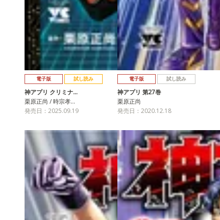
電子版
試し読み
電子版
試し読み
神アプリ クリミナ…
神アプリ 第27巻
栗原正尚 / 時宗孝…
栗原正尚
発売日：2025.09.19
発売日：2020.12.18