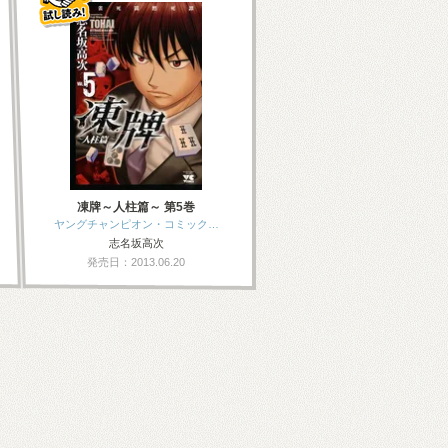
凍牌～人柱篇～ 第5巻
ヤングチャンピオン・コミック…
志名坂高次
発売日：2013.06.20