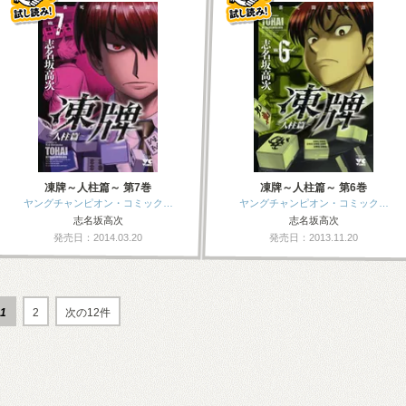
凍牌～人柱篇～ 第7巻
凍牌～人柱篇～ 第6巻
ヤングチャンピオン・コミック…
ヤングチャンピオン・コミック…
志名坂高次
志名坂高次
発売日：2014.03.20
発売日：2013.11.20
1
2
次の12件