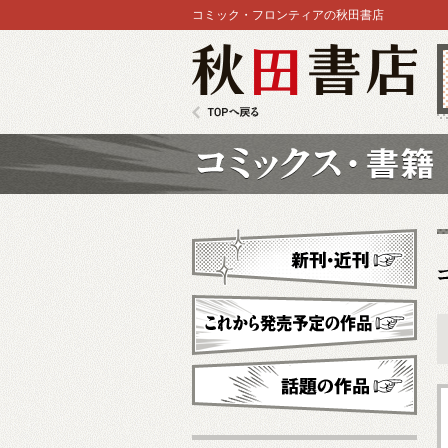
コミック・フロンティアの秋田書店
秋田書店
TOPへ戻る
コミックス
新刊・近刊
これから発売予定
話題の作品