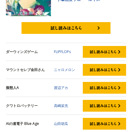
試し読みはこちら
ダーウィンズゲーム
FLIPFLOPs
マウントセレブ金田さん
ニャロメロン
擬態人A
渡辺アカ
クワトロバッテリー
高嶋栄充
AIの遺電子 Blue Age
山田胡瓜