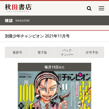
秋田書店
雑誌 MAGAZINE
別冊少年チャンピオン 2021年11月号
バック
最新号
電子版
次号予告
ナンバー
毎月15日
発売