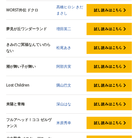
髙橋ヒロシ
きだ
WORST外伝 ドクロ
まさし
夢見が丘ワンダーランド
増田英二
きみのご冥福なんていのら
松尾あき
ない
潮が舞い子が舞い
阿部共実
Lost Children
隅山巴文
来陽と青梅
深山はな
フルアヘッド！ココ ゼルヴ
米原秀幸
ァンス