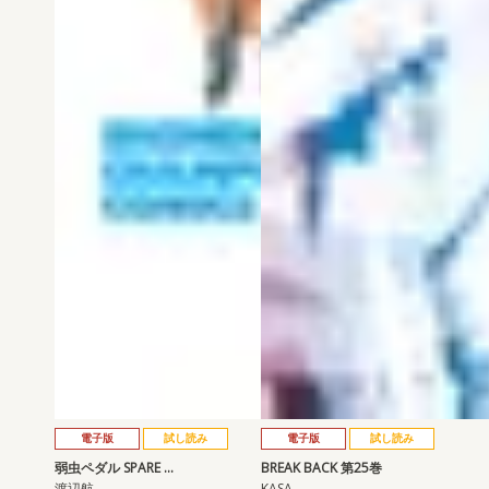
電子版
試し読み
電子版
試し読み
弱虫ペダル SPARE …
BREAK BACK 第25巻
渡辺航
KASA