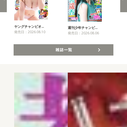
ヤングチャンピオ…
チャ
週刊少年チャンピ…
発売日：2026.08.10
発売
発売日：2026.08.06
雑誌一覧