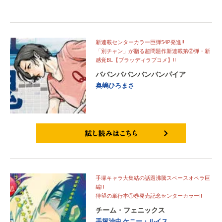
新連載センターカラー巨弾54P発進!!
「別チャン」が贈る超問題作新連載第②弾・新
感覚BL【ブラッディラブコメ】!!
ババンババンバンバンパイア
奥嶋ひろまさ
試し読みはこちら
手塚キャラ大集結の話題沸騰スペースオペラ巨
編!!
待望の単行本①巻発売記念センターカラー!!
チーム・フェニックス
手塚治虫
ケニー・ルイス