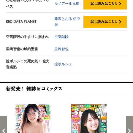
少女聖典 ベスケ・デス・ケ
ルノアール兄弟
ベス
藤沢とおる
伊臣
RED DATA PLANET
麿
空気階段の手すりに掴まれ
空気階段
里崎智也の球約聖書
里崎智也
掟ポルシェの死ぬ気！ 全力
掟ポルシェ
音楽塾
新発売！雑誌&コミックス