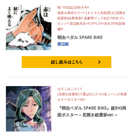
祝! 100話記念特大号!!
表紙＆巻頭カラー!! [キャラ人気投票]＆[見開き
総選挙]結果発表!! 超豪華グッズ合計100名プレ
ゼント!! 渡辺航先生×FLIPFLOPs先生SP対談(後
編)!!
弱虫ペダル SPARE BIKE
渡辺航
試し読みはこちら
なげこみふろく!!
[見開き総選挙]で選ばれた2つの名シーンが美麗
カラーポスター化!!
『弱虫ペダル SPARE BIKE』超BIG両
面ポスター～見開き総選挙ver.～