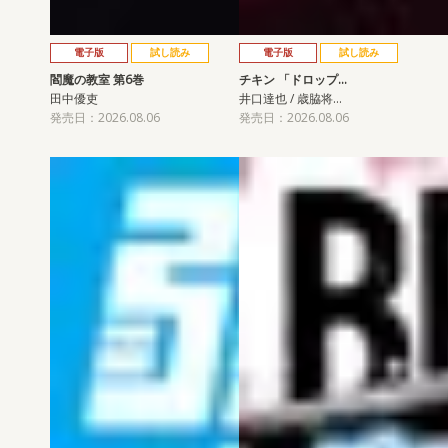
電子版
試し読み
電子版
試し読み
閻魔の教室 第6巻
チキン 「ドロップ…
田中優吏
井口達也 / 歳脇将…
発売日：2026.08.06
発売日：2026.08.06