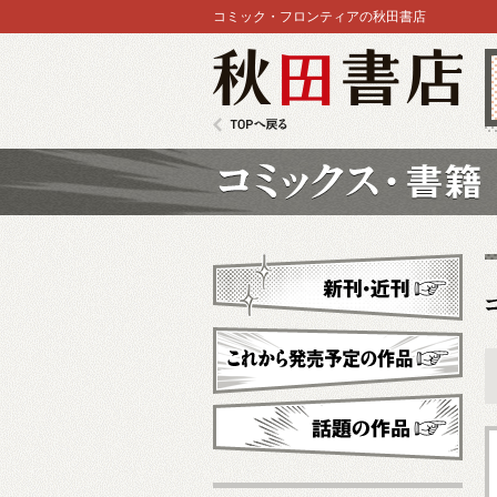
コミック・フロンティアの秋田書店
秋田書店
TOPへ戻る
コミックス
新刊・近刊
これから発売予定
話題の作品