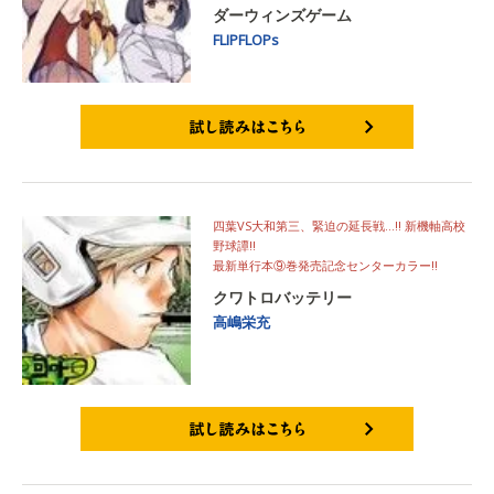
ダーウィンズゲーム
FLIPFLOPs
試し読みはこちら
四葉VS大和第三、緊迫の延長戦…!! 新機軸高校
野球譚!!
最新単行本⑨巻発売記念センターカラー!!
クワトロバッテリー
高嶋栄充
試し読みはこちら