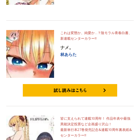
これは変態か、純愛か…？陰モラル青春白書、
新連載センターカラー!!
ナメ。
林あらた
試し読みはこちら
皆に支えられて連載10周年！ 作品年表や最強
異能決定投票など企画盛り沢山！
最新単行本27巻発売記念&連載10周年裏表紙&
センターカラー!!