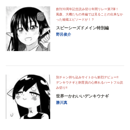
創刊10周年記念読み切り年間リレー第7弾！
風森、大機たちの本編では見ることの出来なか
った秘蔵エピソードが！？
スピーシーズドメイン特別編
野呂俊介
別チャン持ち込みサイトから鮮烈デビュー!!
デンキウナギと飼育員の心痺れるハートフル読
み切り!!
世界一かわいいデンキウナギ
勝川真