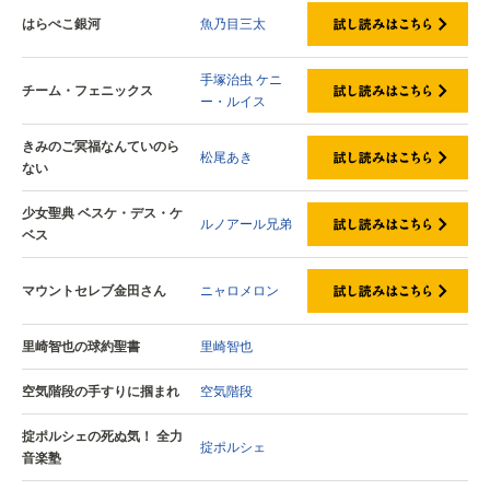
はらぺこ銀河
魚乃目三太
手塚治虫
ケニ
チーム・フェニックス
ー・ルイス
きみのご冥福なんていのら
松尾あき
ない
少女聖典 ベスケ・デス・ケ
ルノアール兄弟
ベス
マウントセレブ金田さん
ニャロメロン
里崎智也の球約聖書
里崎智也
空気階段の手すりに掴まれ
空気階段
掟ポルシェの死ぬ気！ 全力
掟ポルシェ
音楽塾