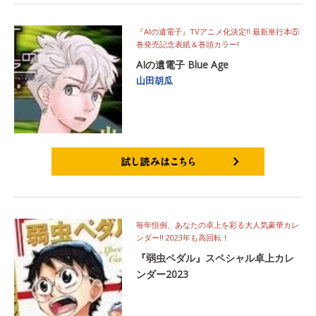
『AIの遺電子』TVアニメ化決定!! 最新単行本⑤
巻発売記念表紙＆巻頭カラー!
AIの遺電子 Blue Age
山田胡瓜
試し読みはこちら
毎年恒例、あなたの卓上を彩る大人気豪華カレ
ンダー!! 2023年も高回転！
『弱虫ペダル』スペシャル卓上カレ
ンダー2023