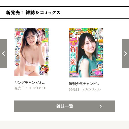
新発売！雑誌&コミックス
ヤングチャンピオ…
チャ
週刊少年チャンピ…
発売日：2026.08.10
発売
発売日：2026.08.06
雑誌一覧