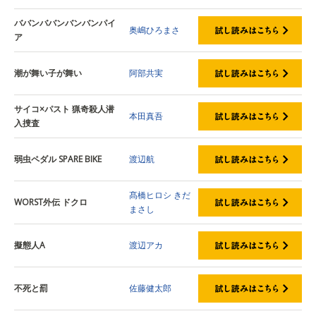
ババンババンバンバンパイ
奥嶋ひろまさ
ア
潮が舞い子が舞い
阿部共実
サイコ×パスト 猟奇殺人潜
本田真吾
入捜査
弱虫ペダル SPARE BIKE
渡辺航
髙橋ヒロシ
きだ
WORST外伝 ドクロ
まさし
擬態人A
渡辺アカ
不死と罰
佐藤健太郎