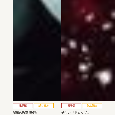
電子版
試し読み
電子版
試し読み
閻魔の教室 第6巻
チキン 「ドロップ…