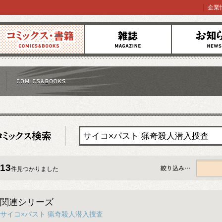
企業
コミックス
雑誌
お知らせ
13
件見つかりました
すべて
関連シリーズ
サイコ×パスト 猟奇殺人潜入捜査