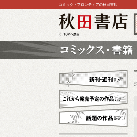
コミック・フロンティアの秋田書店
秋田書店
TOPへ戻る
コミックス
新刊・近刊
これから発売予定
話題の作品