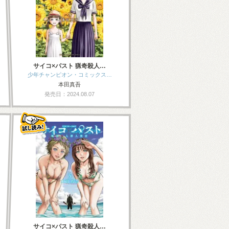
サイコ×パスト 猟奇殺人…
少年チャンピオン・コミックス…
本田真吾
発売日：2024.08.07
サイコ×パスト 猟奇殺人…