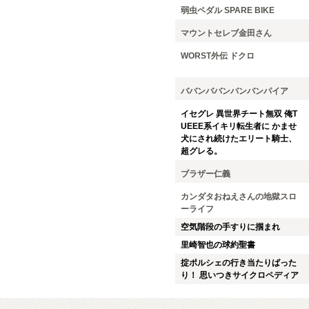
弱虫ペダル SPARE BIKE
マウントセレブ金田さん
WORST外伝 ドクロ
ババンババンバンバンパイア
イセグレ 異世界チート無双 俺T
UEEE系イキリ転生者に かませ
犬にされ続けたエリート騎士、
超グレる。
ブラザー仁義
カンダタおねえさんの地獄スロ
ーライフ
空気階段の手すりに掴まれ
里崎智也の球約聖書
掟ポルシェの行き当たりばった
り！ 思いつきサイクロペディア