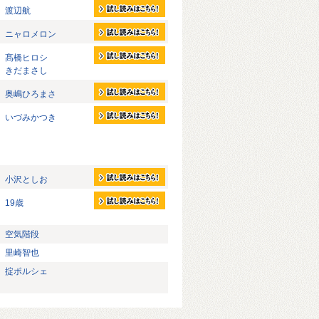
渡辺航
ニャロメロン
髙橋ヒロシ
きだまさし
奥嶋ひろまさ
いづみかつき
小沢としお
19歳
空気階段
里崎智也
掟ポルシェ