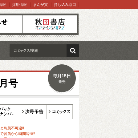
情報
採用情報
まんが賞
持ち込み窓口
オンラインショップ
検索
毎月15日
9月号
発売
ックナンバー
次号予告
コミックス
と鳥肌不可避!!
で背筋から瞬間冷凍!!