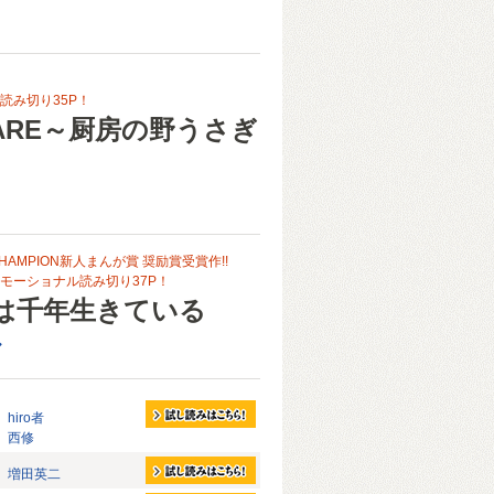
と
読み切り35P！
HARE～厨房の野うさぎ
CHAMPION新人まんが賞 奨励賞受賞作!!
モーショナル読み切り37P！
は千年生きている
ル
hiro者
西修
増田英二