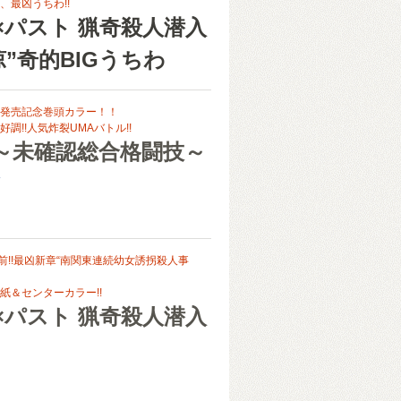
、最凶うちわ!!
×パスト 猟奇殺人潜入
涼”奇的BIGうちわ
発売記念巻頭カラー！！
調!!人気炸裂UMAバトル!!
A ～未確認総合格闘技～
ン
目前!!最凶新章“南関東連続幼女誘拐殺人事
紙＆センターカラー!!
×パスト 猟奇殺人潜入