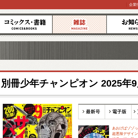
企業
コミックス
雑誌
お知らせ
別冊少年チャンピオン 2025年
最新号
電子版
バ
あおげばゾゾっ
超悪辣デザイン