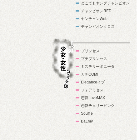
どこでもヤングチャンピオン
チャンピオンRED
ヤンチャンWeb
チャンピオンクロス
プリンセス
プチプリンセス
ミステリーボニータ
カチCOMI
Eleganceイブ
フォアミセス
少女・女性コ
恋愛LoveMAX
ミック誌
恋愛チェリーピンク
Souffle
BaLmy