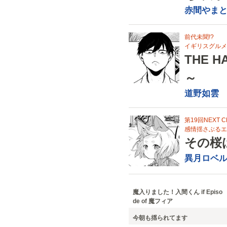
赤間やま
前代未聞!?
イギリスグルメ
THE 
～
道野如雲
第19回NEXT 
感情揺さぶるエ
その桜
異月ロベ
魔入りました！入間くん if Episo
de of 魔フィア
今朝も揺られてます