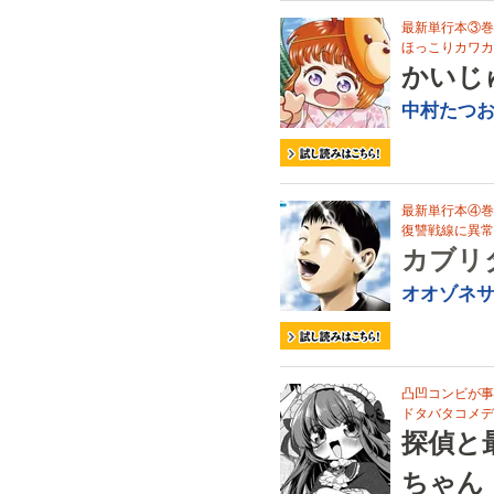
最新単行本③巻
ほっこりカワカ
かいじ
中村たつ
最新単行本④巻
復讐戦線に異常
カブリ
オオゾネ
凸凹コンビが事
ドタバタコメデ
探偵と
ちゃん