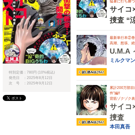
猛暑に打ち勝つ
サイコ
捜査 “
最新単行本②巻
高潮、怒張、絶好
U.M.
ミルクマ
特別定価：780円 (10%税込)
発売日 ：2025年8月12日
次 号 ：2025年9月12日
累計200万部
件”編!!
背筋ゾクゾク表
サイコ
捜査
本田真吾