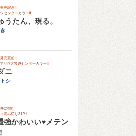
発売記念!!
ワセンターカラー!!
ゅうたん、現る。
おき
発売直前!!
アリ!?大緊迫センターカラー!!
ダニ
サトシ
件に挑む
ィ読み切り31P！
最強かわいい♥メテン
！