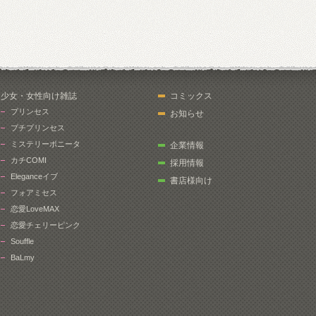
少女・女性向け雑誌
コミックス
プリンセス
お知らせ
プチプリンセス
ミステリーボニータ
企業情報
カチCOMI
採用情報
Eleganceイブ
書店様向け
フォアミセス
恋愛LoveMAX
恋愛チェリーピンク
Souffle
BaLmy