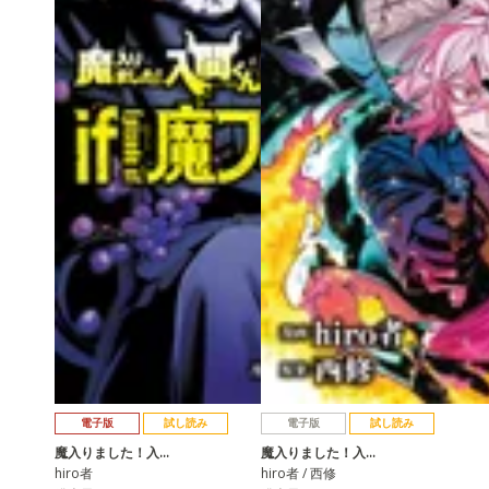
電子版
試し読み
電子版
試し読み
魔入りました！入…
魔入りました！入…
hiro者
hiro者 / 西修