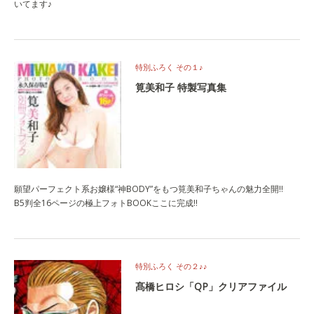
いてます♪
特別ふろく その１♪
筧美和子 特製写真集
願望パーフェクト系お嬢様“神BODY”をもつ筧美和子ちゃんの魅力全開!!
B5判全16ページの極上フォトBOOKここに完成!!
特別ふろく その２♪♪
髙橋ヒロシ「QP」クリアファイル