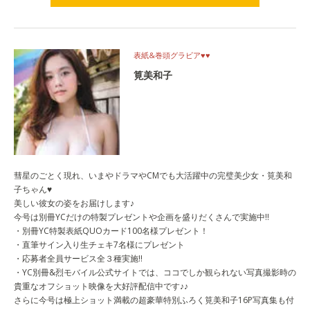
試し読みはこちら
表紙&巻頭グラビア♥︎♥︎
筧美和子
彗星のごとく現れ、いまやドラマやCMでも大活躍中の完璧美少女・筧美和
子ちゃん♥︎
美しい彼女の姿をお届けします♪
今号は別冊YCだけの特製プレゼントや企画を盛りだくさんで実施中!!
・別冊YC特製表紙QUOカード100名様プレゼント！
・直筆サイン入り生チェキ7名様にプレゼント
・応募者全員サービス全３種実施!!
・YC別冊&烈モバイル公式サイトでは、ココでしか観られない写真撮影時の
貴重なオフショット映像を大好評配信中です♪♪
さらに今号は極上ショット満載の超豪華特別ふろく筧美和子16P写真集も付