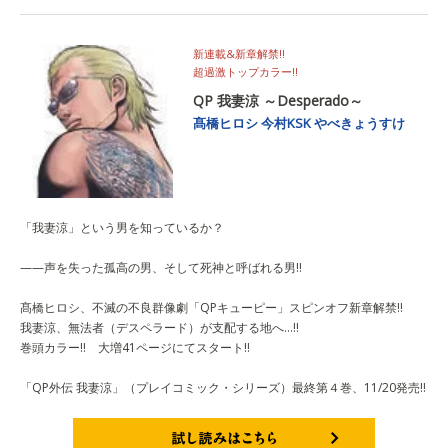
新連載&新章解禁!!
超過激トップカラー!!
QP 我妻涼 ～Desperado～
髙橋ヒロシ
今村KSK
やべきょうすけ
「我妻涼」という男を知っているか？
——声を失った孤高の男、そして死神と呼ばれる男!!
髙橋ヒロシ、不滅の不良群像劇「QPキューピー」スピンオフ新章解禁!!
我妻涼、無法者（デスペラード）が支配する地へ…!!
巻頭カラー!! 大増41ページにてスタート!!
「QP外伝 我妻涼」（プレイコミック・シリーズ）最終第４巻、11/20発売!!