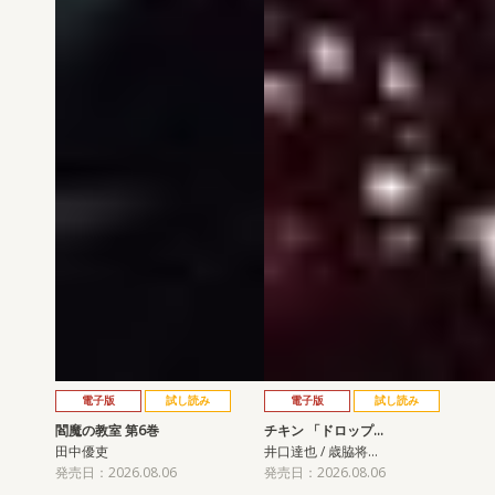
電子版
試し読み
電子版
試し読み
閻魔の教室 第6巻
チキン 「ドロップ…
田中優吏
井口達也 / 歳脇将…
発売日：2026.08.06
発売日：2026.08.06