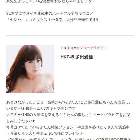
真先生よろしく、Hな妄想炸裂させちゃいましょう!!
YC本誌にて月イチ連載中のハートフル妄想ラブコメ
「センセ。」コミックス１〜６巻、大好評発売中です!!
ドキドキ♥︎センターグラビア!!
HKT48 多田愛佳
あどけなかったデビュー当時から“らぶたん”こと多田愛佳ちゃんも成長し、
いまやHKT48チームKIVのキャプテンです!!
近年のHKT48の大躍進を支えるらぶたんの優しさキュートグラビアをお楽
しみにください♥︎
今号はBYCだけのらぶたん特製プレゼントや企画を盛りだくさんで実施中!!
・直筆サイン入り生チェキ5名様にプレゼント
・YCモバイル公式サイトでは、ココでしか観られない写真撮影時の貴重な