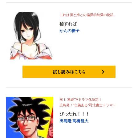
これは僕と姉との偏愛的純愛の物語。
秘すれば
かんの糖子
試し読みはこちら
祝！ 連続TVドラマ化決定！
広島発！”仁義ある”司法書士ドラマ!!
びったれ！！！
田島隆
高橋昌大