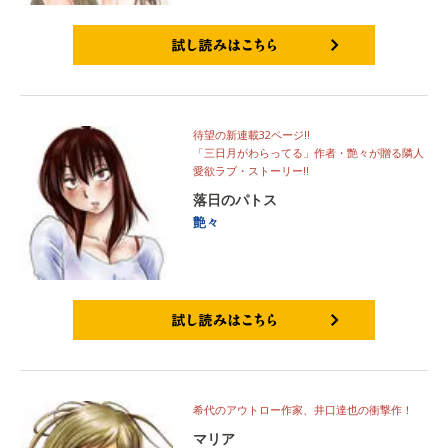
試し読みはこちら
待望の新連載32ページ!!
「三日月がわらってる」作者・艶々が贈る隣人
愛欲ラブ・ストーリー!!
落日のパトス
艶々
試し読みはこちら
希代のアウトロー作家、井口達也の衝撃作！
マリア