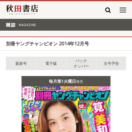
秋田書店
雑誌 MAGAZINE
別冊ヤングチャンピオン 2014年12月号
バック
最新号
電子版
次号予告
ナンバー
毎月第1火曜日
発売