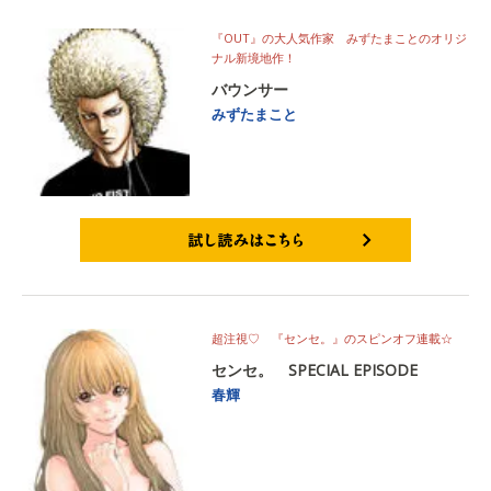
『OUT』の大人気作家 みずたまことのオリジ
ナル新境地作！
バウンサー
みずたまこと
試し読みはこちら
超注視♡ 『センセ。』のスピンオフ連載☆
センセ。 SPECIAL EPISODE
春輝