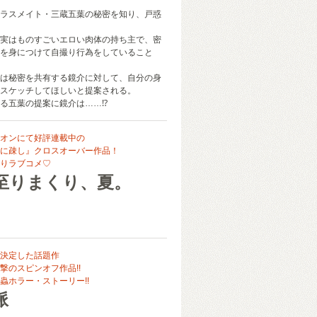
ラスメイト・三蔵五葉の秘密を知り、戸惑
実はものすごいエロい肉体の持ち主で、密
を身につけて自撮り行為をしていること
は秘密を共有する鏡介に対して、自分の身
スケッチしてほしいと提案される。
る五葉の提案に鏡介は……⁉
オンにて好評連載中の
に疎し』クロスオーバー作品！
りラブコメ♡
至りまくり、夏。
決定した話題作
撃のスピンオフ作品!!
蟲ホラー・ストーリー!!
脈