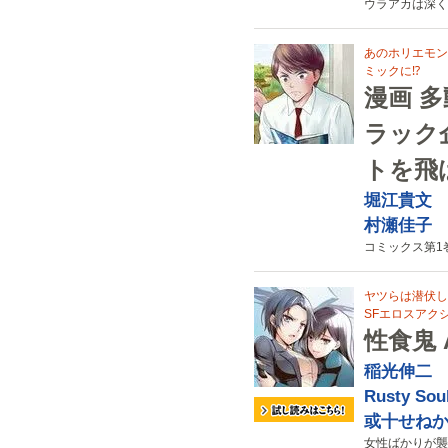
ウラアカは深く
あのホリエモン
ミックに⁉
漫画 
ラック
トを飛
堀江貴文
村瀬佳子
コミックス第1巻 
ヤツらは潜伏し、
SFエロスアクシ
性食鬼 Al
稲光伸二
Rusty Sou
或十せね
女性ばかりが襲