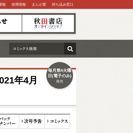
情報
採用情報
まんが賞
持ち込み窓口
オンラインショップ
検索
毎月第4火曜
日(電子のみ)
21年4月
発売
ックナンバー
次号予告
コミックス