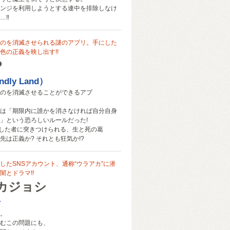
ンジを利用しようとする連中を排除しなけ
…‼
のを消滅させられる謎のアプリ。手にした
色の正義を映し出す!!
P
dly Land）
のを消滅させることができるアプ
は「期限内に誰かを消さなければ自分自身
」という恐ろしいルールだった!
手にした者に突きつけられる、生と死の葛
先は正義か? それとも狂気か!?
したSNSアカウント、通称“ウラアカ”に潜
闇とドラマ!!
カジョシ
十
。
むこの問題にも、