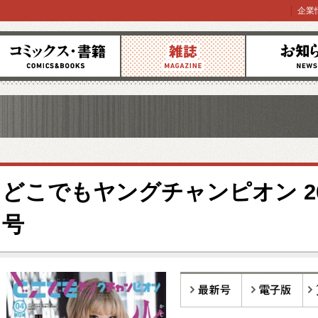
企業
コミックス
雑誌
お知らせ
どこでもヤングチャンピオン 20
号
最新号
電子版
バ