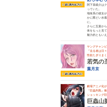
阿下喜鏡介はク
っていた。
地味系の彼女が
かに際どい水着
に。
さらに五葉から
体をもっと見て
魅力的ともいえ
ヤングチャンピ
『去る者は日々
性欲たぎりまく
若気の
葉月京
劇場アニメ化が
『巨蟲列島』衝
ショッキング巨
巨蟲山