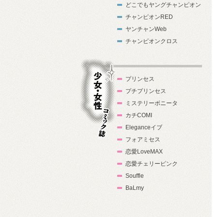
どこでもヤングチャンピオン
チャンピオンRED
ヤンチャンWeb
チャンピオンクロス
プリンセス
プチプリンセス
ミステリーボニータ
カチCOMI
Eleganceイブ
フォアミセス
少女・女性コ
恋愛LoveMAX
ミック誌
恋愛チェリーピンク
Souffle
BaLmy