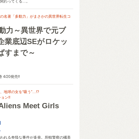
関わってくる…。
の名著「多動力」がまさかの異世界転生コ
多動力～異世界で元ブ
企業底辺SEがロケッ
ばすまで～
4/20発売‼
地球の女を“吸う”…!?
ョン!!
iens Meet Girls
l
か
われる奇怪な事件が多発。所轄警察の橘美