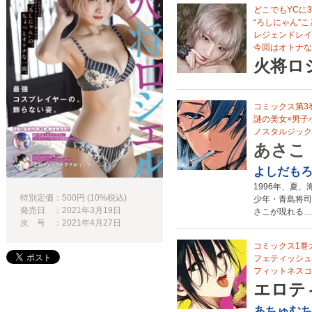
どこでもYCに
“ろしにゃん”こ
レジェンドレイ
今回はオトナな
火将ロ
コミックス第3
謎の美女×男子
ノスタルジック
あさこ
よしだも
1996年、夏
特別定価：500円 (10%税込)
少年・青島将司
発売日 ：2021年3月19日
さこが現れる…
次 号 ：2021年4月27日
コミックス1巻
フェティッシュ全
フィットネスコメ
エロテ
あちゅむ