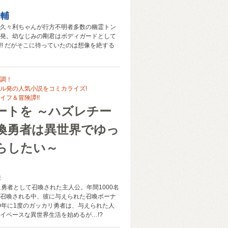
陽輔
久々利ちゃんが行方不明者多数の幽霊トン
発。幼なじみの剛君はボディガードとして
!! だがそこに待っていたのは想像を絶する
調！
ル発の人気小説をコミカライズ!
イフ＆冒険譚!!
ートを ～ハズレチー
喚勇者は異世界でゆっ
らしたい～
美
に勇者として召喚された主人公。年間1000名
召喚される中、彼に与えられた召喚ボーナ
0年に1度のガッカリ勇者は、与えられた人
イペースな異世界生活を始めるが…!?