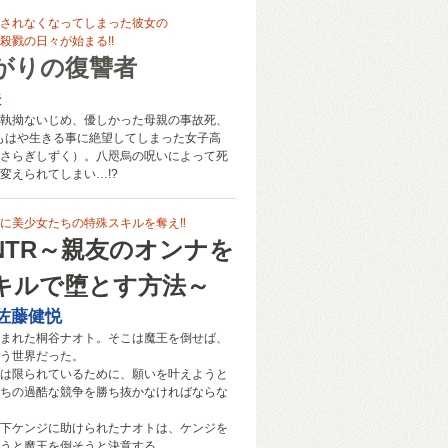
されなくなってしまった彼女の
殺戮の日々が始まる!!
がりの復讐者
咲
執拗ないじめ、優しかった母親の事故死、
もはや生きる事に絶望してしまった女子高
さらぎしずく）。八咫烏の呪いによって死
変えられてしまい…!?
に美少女たちの特殊スキルを奪え‼
NTR～親友のオンナを
キルで堕とす方法～
佐藤健悦
まれた桐谷ナオト。そこは魔王を倒せば、
う世界だった。
は限られているために、願いを叶えようと
ちの過酷な競争を勝ち抜かなければならな
下ケンジに助けられたナオトは、ケンジを
うと魔王を倒そうと決意する。