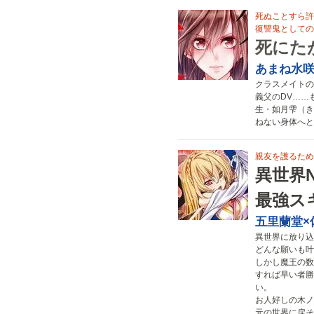
死ぬことすら許
復讐鬼としての
死にた
あまね水
クラスメイトの
義父のDV……
生・如月雫（き
ねない身体へと
親友を護るため
異世界
最強ス
五里蘭堂×
異世界に放り込
どんな願いも叶
しかし魔王の数
すれば早い者勝
い。
お人好しの木ノ
元の世界に戻そ