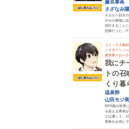
藤見泰高
さざなみ
オカルト好きの
ネルの探検に出
同行することに
恐怖だった…!?
コミックス絶好
ノクターンノベ
異世界スローラ
我にチ
トの召
くり暮
温泉卵
山田モジ
RPG風の世界
を超える勇者が
スは運＋１。1
形姫をお供にマ