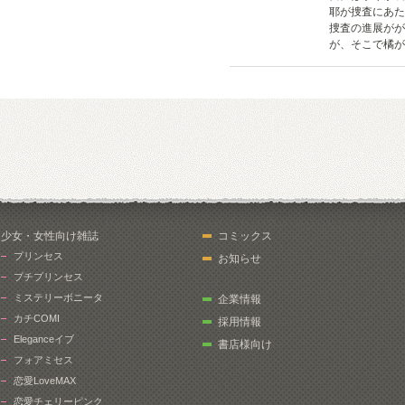
耶が捜査にあた
捜査の進展がが
が、そこで橘が
少女・女性向け雑誌
コミックス
プリンセス
お知らせ
プチプリンセス
ミステリーボニータ
企業情報
カチCOMI
採用情報
Eleganceイブ
書店様向け
フォアミセス
恋愛LoveMAX
恋愛チェリーピンク