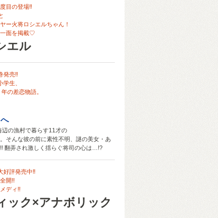
3度目の登場‼
と
ヤー火将ロシエルちゃん！
一面を掲載♡
シエル
巻発売‼
小学生、
 年の差恋物語。
ろへ
、海辺の漁村で暮らす11才の
。そんな彼の前に素性不明、謎の美女・あ
!! 翻弄され激しく揺らぐ将司の心は…!?
大好評発売中‼
開!!
ディ!!
ィック×アナボリック
ち