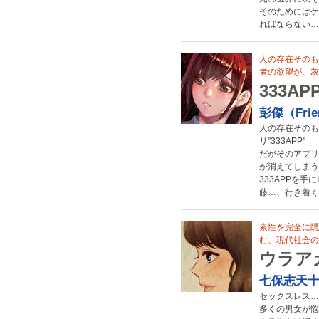
そのためにはケ
ればならない…
人の存在そのも
者の欲望が、灰
333AP
彭傑（Frien
人の存在そのも
リ”333APP”
だがそのアプリ
が消えてしまう
333APPを
藤…、行き着く
素性を完全に隠
む、現代社会の
ウラア
七保志天
セックスレス…
多くの男女が悩