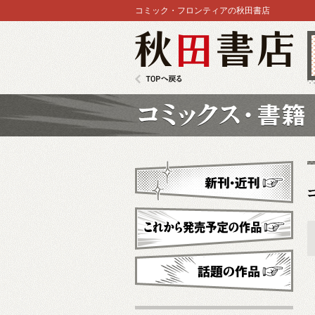
コミック・フロンティアの秋田書店
秋田書店
TOPへ戻る
コミックス
新刊・近刊
これから発売予定
話題の作品