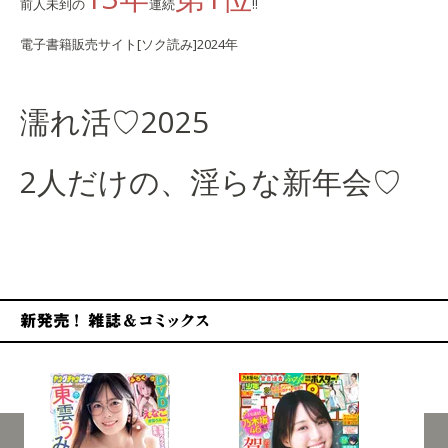
前人未到の
連続
!!
電子書籍販売サイト
[ソク読み]2024年
濡れ活♡
2025
2人だけの、淫らな新年会♡
新発売！雑誌&コミックス