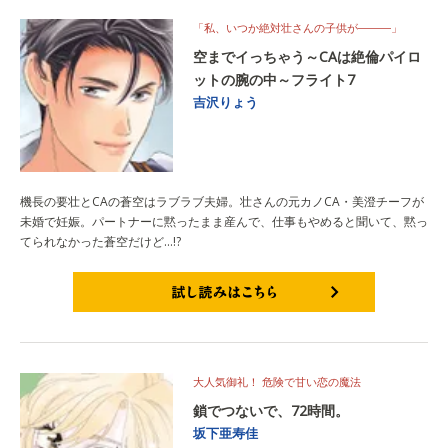
「私、いつか絶対壮さんの子供が―――」
空までイっちゃう～CAは絶倫パイロ
ットの腕の中～フライト7
吉沢りょう
機長の要壮とCAの蒼空はラブラブ夫婦。壮さんの元カノCA・美澄チーフが
未婚で妊娠。パートナーに黙ったまま産んで、仕事もやめると聞いて、黙っ
てられなかった蒼空だけど…!?
試し読みはこちら
大人気御礼！ 危険で甘い恋の魔法
鎖でつないで、72時間。
坂下亜寿佳