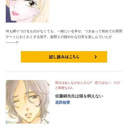
何も縛りつけるものがなくても、一緒にいる幸せ。つきあって初めての昼間
デートにわくわくする弥子。姫野との穏やかな日常を楽しんでいたが
―――!?
試し読みはこちら
気分はあしながおじさん!? 恋ではない、だけ
ど親密な2人。
佐藤錦先生は猫を飼えない
花田祐実