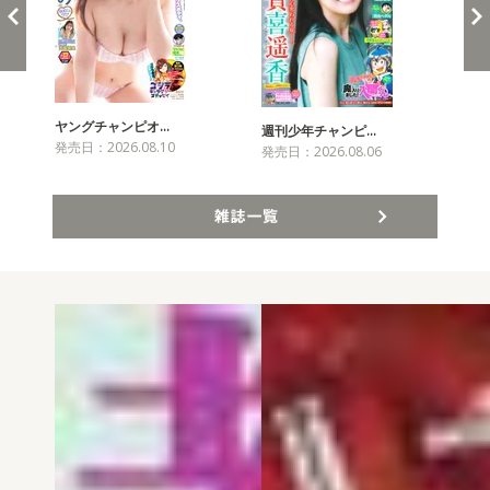
ヤングチャンピオ…
チャ
週刊少年チャンピ…
発売日：2026.08.10
発売
発売日：2026.08.06
雑誌一覧