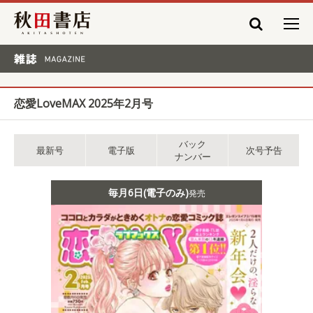
秋田書店
雑誌 MAGAZINE
恋愛LoveMAX 2025年2月号
バック
最新号
電子版
次号予告
ナンバー
毎月6日(電子のみ)
発売