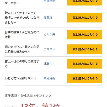
國廣幸亜
ザ・マザー
獣人トワイライトムーン ～
発情エッチでつがいになり
稲美杉
ました～
お隣の後輩くんは塩なのに
ミヤケ円
激甘
恋のメビウス～彼との主従
アリスン
は幻影の彼方から～
雲上人はその香りに欲情す
北野生
る
いじめて♡旦那サマ♡♡
草薙竜樹
電子書籍・女性誌売上ランキング
13年
第
1位