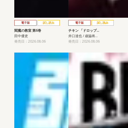
電子版
試し読み
電子版
試し読み
閻魔の教室 第6巻
チキン 「ドロップ…
田中優吏
井口達也 / 歳脇将…
発売日：2026.08.06
発売日：2026.08.06