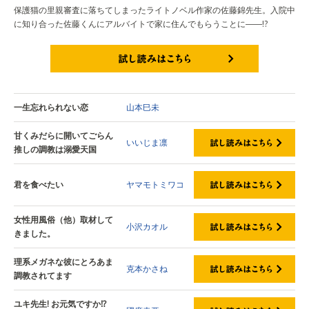
保護猫の里親審査に落ちてしまったライトノベル作家の佐藤錦先生。入院中
に知り合った佐藤くんにアルバイトで家に住んでもらうことに――!?
試し読みはこちら
一生忘れられない恋
山本巳未
甘くみだらに開いてごらん
いいじま凛
推しの調教は溺愛天国
君を食べたい
ヤマモトミワコ
女性用風俗（他）取材して
小沢カオル
きました。
理系メガネな彼にとろあま
克本かさね
調教されてます
ユキ先生! お元気ですか⁉