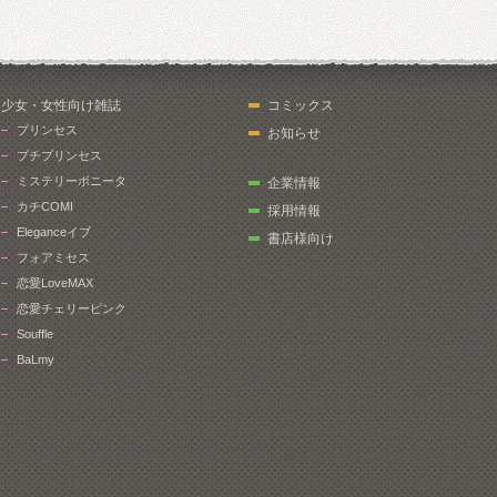
少女・女性向け雑誌
コミックス
プリンセス
お知らせ
プチプリンセス
ミステリーボニータ
企業情報
カチCOMI
採用情報
Eleganceイブ
書店様向け
フォアミセス
恋愛LoveMAX
恋愛チェリーピンク
Souffle
BaLmy