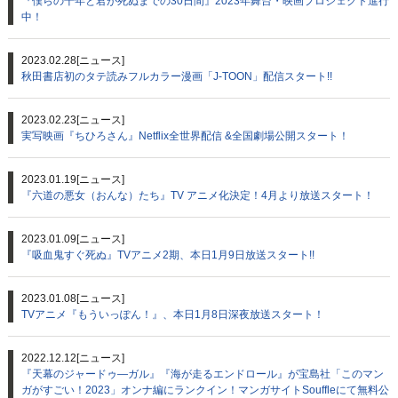
『僕らの千年と君が死ぬまでの30日間』2023年舞台・映画プロジェクト進行
中！
2023.02.28
[ニュース]
秋田書店初のタテ読みフルカラー漫画「J-TOON」配信スタート!!
2023.02.23
[ニュース]
実写映画『ちひろさん』Netflix全世界配信 &全国劇場公開スタート！
2023.01.19
[ニュース]
『六道の悪女（おんな）たち』TV アニメ化決定！4月より放送スタート！
2023.01.09
[ニュース]
『吸血鬼すぐ死ぬ』TVアニメ2期、本日1月9日放送スタート!!
2023.01.08
[ニュース]
TVアニメ『もういっぽん！』、本日1月8日深夜放送スタート！
2022.12.12
[ニュース]
『天幕のジャードゥ―ガル』『海が走るエンドロール』が宝島社「このマン
ガがすごい！2023」オンナ編にランクイン！マンガサイトSouffleにて無料公