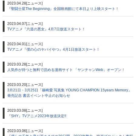
2023.04.28
[ニュース]
『聖闘士星The Beginning』全国映画館にて本日より上映スタート！
2023.04.07
[ニュース]
TVアニメ『六道の悪女』4月7日放送スタート！
2023.04.01
[ニュース]
TVアニメ『僕の心のヤバイやつ』4月1日放送スタート！
2023.03.28
[ニュース]
人気作が待つと無料で読める漫画サイト 「ヤンチャンWeb」オープン！
2023.03.20
[ニュース]
3月21日・3月25日「篠崎愛 写真集 YOUNG CHAMPION 15years Memory」
発売記念 書店イベント中止のお知らせ
2023.03.08
[ニュース]
『SHY』TVアニメ2023年放送決定!!
2023.03.06
[ニュース]