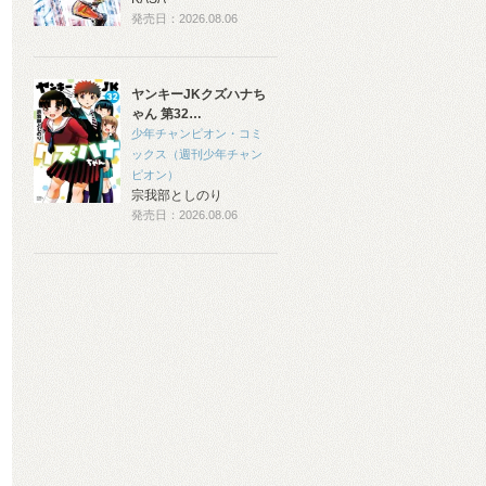
発売日：2026.08.06
ヤンキーJKクズハナち
ゃん 第32…
少年チャンピオン・コミ
ックス（週刊少年チャン
ピオン）
宗我部としのり
発売日：2026.08.06