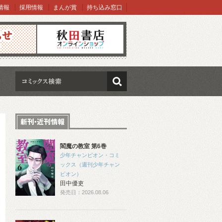
情報
採用情報
まんが賞
持ち込み窓口
オンラインショップ
検索
閻魔の教室 第6巻
少年チャンピオン・コミ
ックス（週刊少年チャン
ピオン）
田中優吏
発売日：2026.08.06