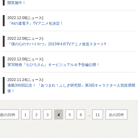
開実施中！
2022.12.08
[ニュース]
『AIの遺電子』TVアニメ化決定！
2022.12.06
[ニュース]
『僕の心のヤバイやつ』2023年4月TVアニメ放送スタート!!
2022.12.06
[ニュース]
実写映画『ちひろさん』キービジュアル＆予告編公開！
2022.11.24
[ニュース]
連載300回記念！ 『あつまれ！ふしぎ研究部』第3回キャラクター人気投票開
催！
前の20件
1
2
3
4
5
6
…
11
次の20件