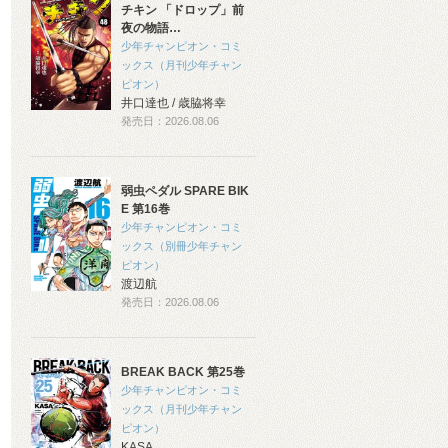
チキン 「ドロップ」前
夜の物語…
少年チャンピオン・コミ
ックス（月刊少年チャン
ピオン）
井口達也 / 歳脇将幸
発売日：2026.08.06
弱虫ペダル SPARE BIK
E 第16巻
少年チャンピオン・コミ
ックス（別冊少年チャン
ピオン）
渡辺航
発売日：2026.08.06
BREAK BACK 第25巻
少年チャンピオン・コミ
ックス（月刊少年チャン
ピオン）
KASA