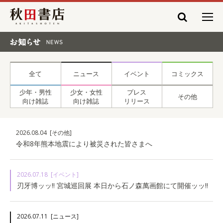
秋田書店
お知らせ NEWS
全て
ニュース
イベント
コミックス
少年・男性
少女・女性
プレス
その他
向け雑誌
向け雑誌
リリース
2026.08.04
[その他]
令和8年熊本地震により被災された皆さまへ
2026.07.18
[イベント]
刃牙博ッッ!! 宮城巡回展 本日から石ノ森萬画館にて開催ッッ!!
2026.07.11
[ニュース]