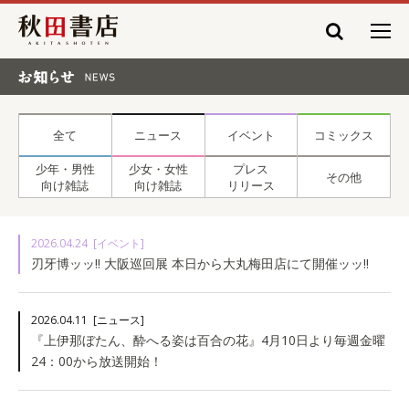
秋田書店
お知らせ NEWS
全て
ニュース
イベント
コミックス
少年・男性
少女・女性
プレス
その他
向け雑誌
向け雑誌
リリース
2026.04.24
[イベント]
刃牙博ッッ!! 大阪巡回展 本日から大丸梅田店にて開催ッッ!!
2026.04.11
[ニュース]
『上伊那ぼたん、酔へる姿は百合の花』4月10日より毎週金曜
24：00から放送開始！