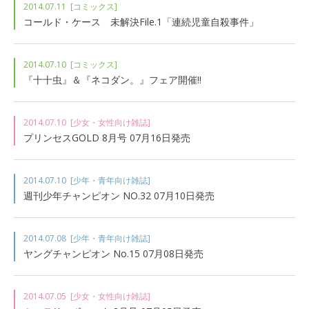
2014.07.11
[コミックス]
コールド・ケース 未解決File.1「連続児童自殺事件」
2014.07.10
[コミックス]
『十十虫』＆『ネコダン。』フェア開催!!
2014.07.10
[少女・女性向け雑誌]
プリンセスGOLD 8月号 07月16日発売
2014.07.10
[少年・青年向け雑誌]
週刊少年チャンピオン NO.32 07月10日発売
2014.07.08
[少年・青年向け雑誌]
ヤングチャンピオン No.15 07月08日発売
2014.07.05
[少女・女性向け雑誌]