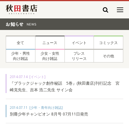
秋田書店
お知らせ NEWS
全て
ニュース
イベント
コミックス
少年・男性
少女・女性
プレス
その他
向け雑誌
向け雑誌
リリース
2014.07.14
[イベント]
『ブラックジャック創作秘話 5巻』(秋田書店)刊行記念 宮
崎克先生、吉本 浩二先生 サイン会
2014.07.11
[少年・青年向け雑誌]
別冊少年チャンピオン 8月号 07月11日発売