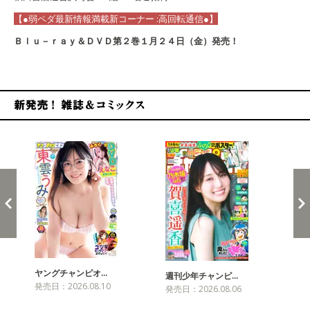
【●弱ペダ最新情報満載新コーナー :高回転通信●】
Ｂｌｕ－ｒａｙ＆ＤＶＤ第２巻１月２４日（金）発売！
新発売！雑誌&コミックス
ヤングチャンピオ…
チャ
週刊少年チャンピ…
発売日：2026.08.10
発売
発売日：2026.08.06