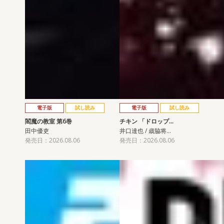
電子版
試し読み
電子版
試し読み
閻魔の教室 第6巻
チキン 「ドロップ…
田中優吏
井口達也 / 歳脇将…
発売日：2026.08.06
発売日：2026.08.06