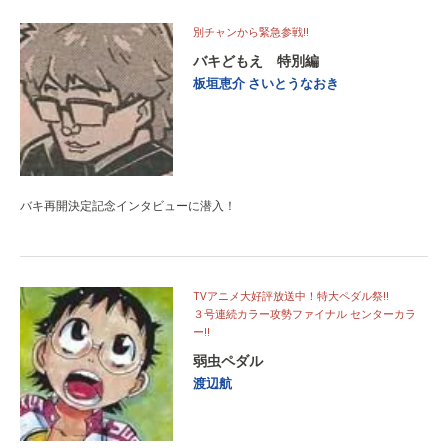
別チャンから緊急参戦!!
バキどもえ 特別編
板垣恵介
さいとうなおき
バキ再開決定記念インタビューに潜入！
TVアニメ大好評放送中！特大ペダル祭!!
３号連続カラー攻勢ファイナル センターカラ
ー!!
弱虫ペダル
渡辺航