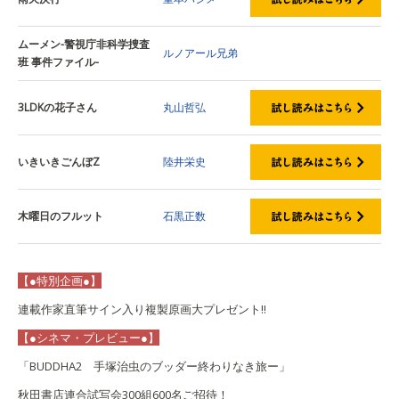
ムーメン-警視庁非科学捜査
ルノアール兄弟
班 事件ファイル-
3LDKの花子さん
丸山哲弘
いきいきごんぼZ
陸井栄史
木曜日のフルット
石黒正数
【●特別企画●】
連載作家直筆サイン入り複製原画大プレゼント!!
【●シネマ・プレビュー●】
「BUDDHA2 手塚治虫のブッダー終わりなき旅ー」
秋田書店連合試写会300組600名ご招待！