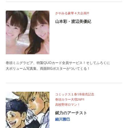
さやみる豪華４大企画!!!
山本彩・渡辺美優紀
巻頭ミニグラビア、特製QUOカード全員サービス！そしてふろくに
大ボリューム写真集、両面BIGポスターがついてくる！
コミックス１巻1/8発売記念
巻頭カラー大増26P!!
高校野球ロマン！
錻力のアーチスト
細川雅巳