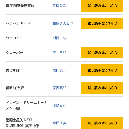
毎度!浦安鉄筋家族
浜岡賢次
バチバチBURST
佐藤タカヒロ
ウチコミ!!
村岡ユウ
クローバー
平川哲弘
実は私は
増田英二
侵略!イカ娘
安部真弘
ドカベン ドリームトーナ
水島新司
メント編
聖闘士星矢 NEXT
車田正美
DIMENSION 冥王神話