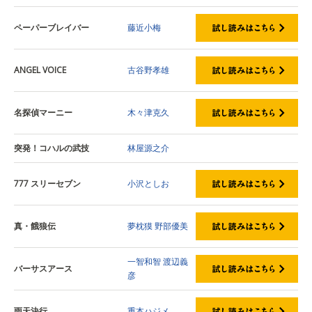
ペーパーブレイバー
藤近小梅
ANGEL VOICE
古谷野孝雄
名探偵マーニー
木々津克久
突発！コハルの武技
林屋源之介
777 スリーセブン
小沢としお
真・餓狼伝
夢枕獏
野部優美
一智和智
渡辺義
バーサスアース
彦
雨天決行
重本ハジメ