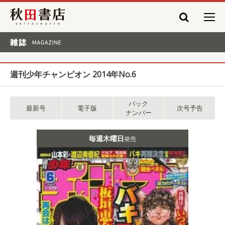
秋田書店
雑誌 MAGAZINE
週刊少年チャンピオン 2014年No.6
バック
最新号
電子版
次号予告
ナンバー
毎週木曜日
発売