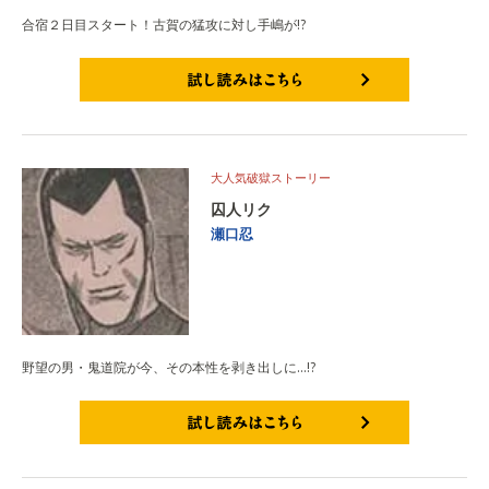
合宿２日目スタート！古賀の猛攻に対し手嶋が!?
試し読みはこちら
大人気破獄ストーリー
囚人リク
瀬口忍
野望の男・鬼道院が今、その本性を剥き出しに…!?
試し読みはこちら