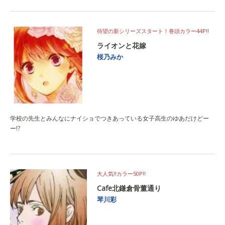
待望の新シリーズスタート！巻頭カラー44P!!
ライオンと花嫁
桜乃みか
学校の先生とみんなにナイショでつきあっている女子高生のゆあだけどー
ー!?
大人気!!カラー50P!!
Cafe北鎌倉骨董通り
琴川彩