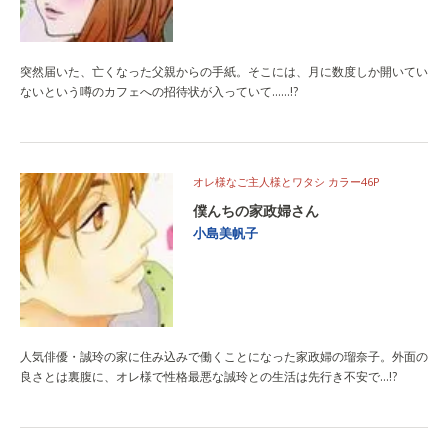
突然届いた、亡くなった父親からの手紙。そこには、月に数度しか開いてい
ないという噂のカフェへの招待状が入っていて……!?
オレ様なご主人様とワタシ カラー46P
僕んちの家政婦さん
小島美帆子
人気俳優・誠玲の家に住み込みで働くことになった家政婦の瑠奈子。外面の
良さとは裏腹に、オレ様で性格最悪な誠玲との生活は先行き不安で…!?