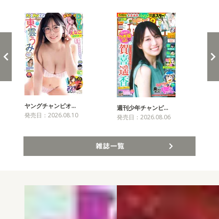
新発売！雑誌&コミックス
ヤングチャンピオ…
チャ
週刊少年チャンピ…
発売日：2026.08.10
発売
発売日：2026.08.06
雑誌一覧