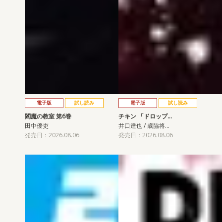
電子版
試し読み
電子版
試し読み
閻魔の教室 第6巻
チキン 「ドロップ…
田中優吏
井口達也 / 歳脇将…
発売日：2026.08.06
発売日：2026.08.06