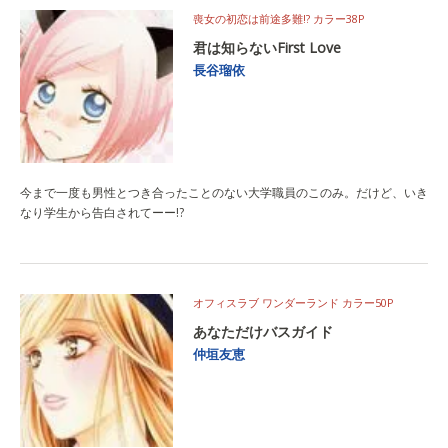
喪女の初恋は前途多難!? カラー38P
君は知らないFirst Love
長谷瑠依
今まで一度も男性とつき合ったことのない大学職員のこのみ。だけど、いき
なり学生から告白されてーー!?
オフィスラブ ワンダーランド カラー50P
あなただけバスガイド
仲垣友恵