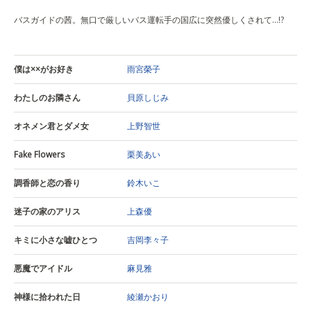
バスガイドの茜。無口で厳しいバス運転手の国広に突然優しくされて…!?
僕は××がお好き
雨宮榮子
わたしのお隣さん
貝原しじみ
オネメン君とダメ女
上野智世
Fake Flowers
栗美あい
調香師と恋の香り
鈴木いこ
迷子の家のアリス
上森優
キミに小さな嘘ひとつ
吉岡李々子
悪魔でアイドル
麻見雅
神様に拾われた日
綾瀬かおり