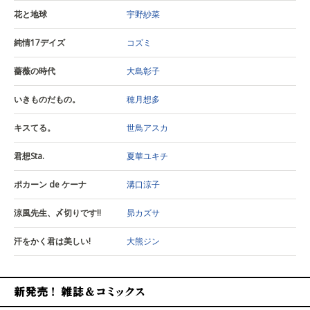
花と地球
宇野紗菜
純情17デイズ
コズミ
薔薇の時代
大島彰子
いきものだもの。
穂月想多
キスてる。
世鳥アスカ
君想Sta.
夏華ユキチ
ポカーン de ケーナ
溝口涼子
涼風先生、〆切りです!!
昴カズサ
汗をかく君は美しい!
大熊ジン