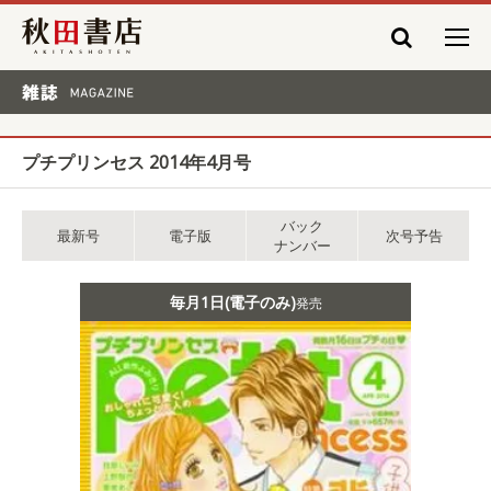
秋田書店
雑誌 MAGAZINE
プチプリンセス 2014年4月号
バック
最新号
電子版
次号予告
ナンバー
毎月1日(電子のみ)
発売