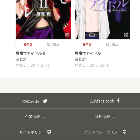
電子版
試し読み
電子版
試し読み
悪魔でアイドル II
悪魔でアイドル
麻見雅
麻見雅
発売日：2014.05.16
発売日：2013.08.16
公式facebook
公式twitter
企業情報
採用情報
サイトポリシー
プライバシーポリシー