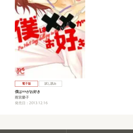
電子版
試し読み
僕は××がお好き
雨宮榮子
発売日：2013.12.16