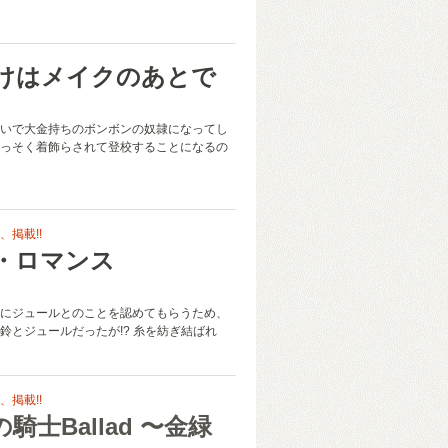
けはメイクのあとで
いで大金持ちのボンボンの奴隷になってし
っそく着飾らされて登校することになるの
掲載!!
・ロマンス
く
にジュールとのことを認めてもらうため、
鈴とジュールだったが!? 糸を紡ぎ結ばれ
掲載!!
騎士Ballad 〜金緑