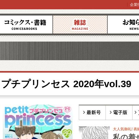
企業
コミックス
雑誌
お知らせ
プチプリンセス 2020年vol.39
最新号
電子版
バ
大人気御礼! 表
私の着