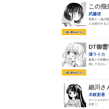
この指
武藤啓
美咲と一成の関
人を紹介すると
DT御
漣ライカ
奏真との距離が
崩して元カレ・
細川さ
木岐彩香
スペシャル4コ
日常♡