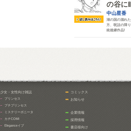
の谷に
中山星香
湖の国の涸れた
方、呪詛の障り
統後継作品!
少女・女性向け雑誌
コミックス
プリンセス
お知らせ
プチプリンセス
ミステリーボニータ
企業情報
カチCOMI
採用情報
Eleganceイブ
書店様向け