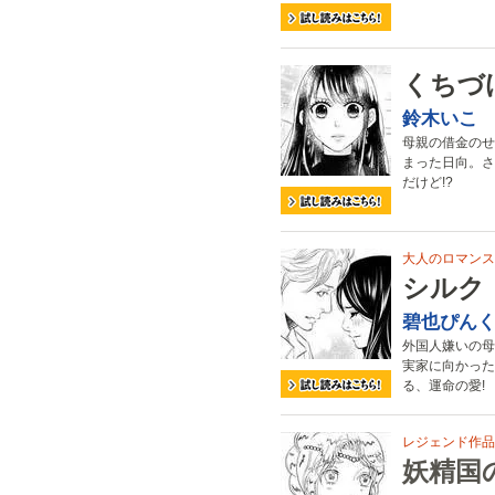
くちづ
鈴木いこ
母親の借金のせ
まった日向。さ
だけど!?
大人のロマンス、
シルク
碧也ぴん
外国人嫌いの母
実家に向かった
る、運命の愛!
レジェンド作品、
妖精国の