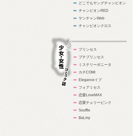
どこでもヤングチャンピオン
チャンピオンRED
ヤンチャンWeb
チャンピオンクロス
プリンセス
プチプリンセス
ミステリーボニータ
カチCOMI
Eleganceイブ
フォアミセス
少女・女性コ
恋愛LoveMAX
ミック誌
恋愛チェリーピンク
Souffle
BaLmy