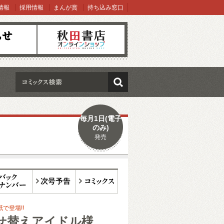
情報
採用情報
まんが賞
持ち込み窓口
オンラインショップ
検索
毎月1日(電子
のみ)
発売
ックナンバー
次号予告
コミックス
紙で登場!!
せ替えアイドル様