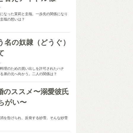
子
になった茉莉と圭哉。一歩先の関係になり
圭哉の想いは？
う名の奴隷（どうぐ）
て
み
料理のための買い出しを許可されたハナ
る弟の元へ向かう。二人の関係は？
婚のススメ〜溺愛彼氏
ちがい〜
消を告げられ、反発する紗雪。そんな紗雪