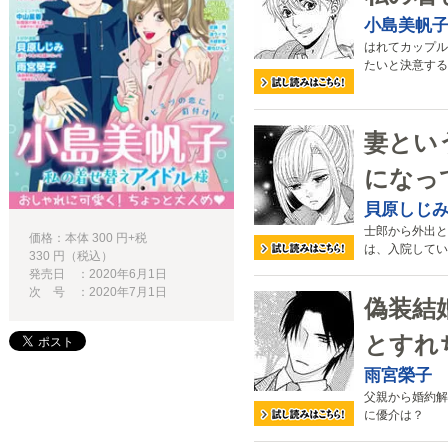
小島美帆
はれてカップル
たいと決意する
妻とい
になっ
貝原しじ
士郎から外出と
価格：本体 300 円+税
は、入院してい
330 円（税込）
発売日 ：2020年6月1日
次 号 ：2020年7月1日
偽装結
とすれ
雨宮榮子
父親から婚約解
に優介は？