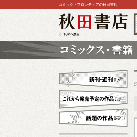
コミック・フロンティアの秋田書店
秋田書店
TOPへ戻る
コミックス
新刊・近刊
これから発売予定
話題の作品