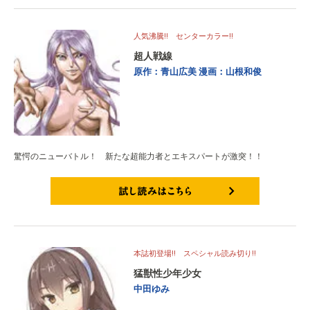
人気沸騰!! センターカラー!!
超人戦線
原作：青山広美
漫画：山根和俊
驚愕のニューバトル！ 新たな超能力者とエキスパートが激突！！
試し読みはこちら
本誌初登場!! スペシャル読み切り!!
猛獣性少年少女
中田ゆみ