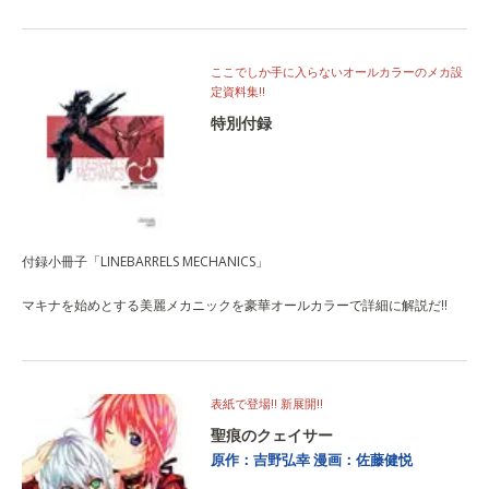
ここでしか手に入らないオールカラーのメカ設
定資料集!!
特別付録
付録小冊子「LINEBARRELS MECHANICS」
マキナを始めとする美麗メカニックを豪華オールカラーで詳細に解説だ!!
表紙で登場!! 新展開!!
聖痕のクェイサー
原作：吉野弘幸
漫画：佐藤健悦