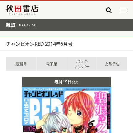
秋田書店
雑誌 MAGAZINE
チャンピオンRED 2014年6月号
バック
最新号
電子版
次号予告
ナンバー
毎月19日
発売