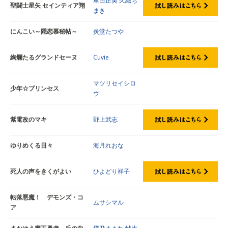
車田正美
久織ち
聖闘士星矢 セインティア翔
まき
にんこい～隠恋慕秘帖～
炎堂たつや
絢爛たるグランドセーヌ
Cuvie
マツリセイシロ
少年☆プリンセス
ウ
紫電改のマキ
野上武志
ゆりめくる日々
海月れおな
死人の声をきくがよい
ひよどり祥子
転落悪魔！ デモンズ・コ
ムサシマル
ア