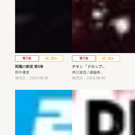
電子版
試し読み
電子版
試し読み
閻魔の教室 第6巻
チキン 「ドロップ…
田中優吏
井口達也 / 歳脇将…
発売日：2026.08.06
発売日：2026.08.06