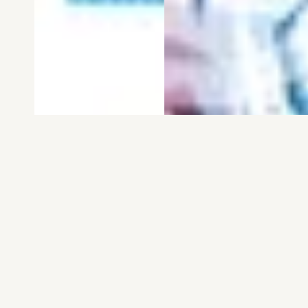
電子版
試し読み
電子版
試し読み
弱虫ペダル SPARE …
BREAK BACK 第25巻
渡辺航
KASA
発売日：2026.08.06
発売日：2026.08.06