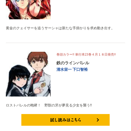
黄金のクェイサーを追うサーシャは新たな手掛かりを求め動き出す。
巻頭カラー!! 単行本23巻４月１８日発売!!
鉄のラインバレル
清水栄一
下口智裕
ロストバレルの咆哮！ 野獣の牙が夢見る少女を襲う!!
試し読みはこちら