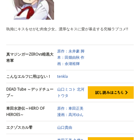
執拗にキスをせがむ肉食少女。濃厚なキスに愛が暴走する究極ラブコメ!!
原作：永井豪
脚
真マジンガーZEROvs暗黒大
本：田畑由秋
作
将軍
画：余湖裕輝
こんなエルフに用はない！
tenkla
DEAD Tube ～デッドチュー
山口ミコト
北河
ブ～
トウタ
車田水滸伝～HERO OF
原作：車田正美
HEROES～
漫画：高河ゆん
エクゾスカル零
山口貴由