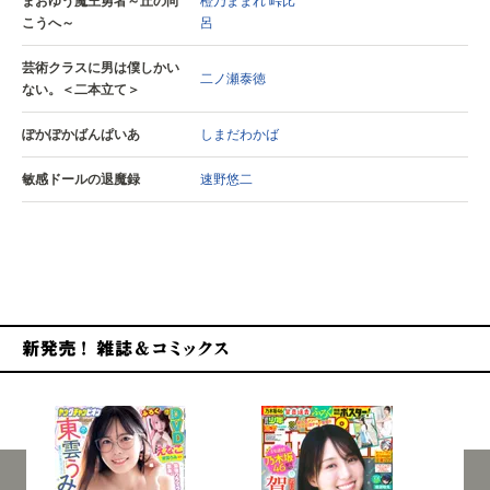
まおゆう魔王勇者～丘の向
橙乃ままれ
峠比
こうへ～
呂
芸術クラスに男は僕しかい
二ノ瀬泰徳
ない。＜二本立て＞
ぽかぽかばんぱいあ
しまだわかば
敏感ドールの退魔録
速野悠二
新発売！雑誌&コミックス