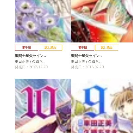
電子版
試し読み
電子版
試し読み
聖闘士星矢セイン…
聖闘士星矢セイン…
車田正美 / 久織ち…
車田正美 / 久織ち…
発売日：2018.12.20
発売日：2018.02.20