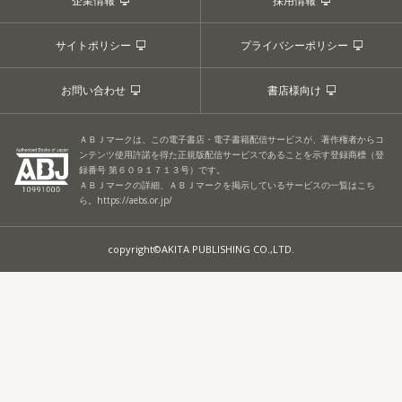
企業情報
採用情報
サイトポリシー
プライバシーポリシー
お問い合わせ
書店様向け
ＡＢＪマークは、この電子書店・電子書籍配信サービスが、著作権者からコ
ンテンツ使用許諾を得た正規版配信サービスであることを示す登録商標（登
録番号 第６０９１７１３号）です。
ＡＢＪマークの詳細、ＡＢＪマークを掲示しているサービスの一覧はこち
ら。
https://aebs.or.jp/
copyright©AKITA PUBLISHING CO.,LTD.