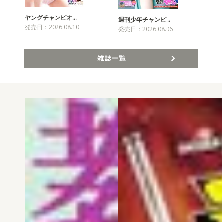
ヤングチャンピオ…
チャ
週刊少年チャンピ…
発売日：2026.08.10
発売
発売日：2026.08.06
雑誌一覧