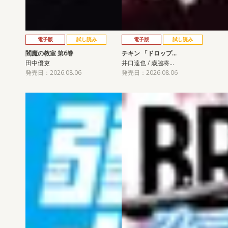
電子版
試し読み
電子版
試し読み
閻魔の教室 第6巻
チキン 「ドロップ…
田中優吏
井口達也 / 歳脇将…
発売日：2026.08.06
発売日：2026.08.06