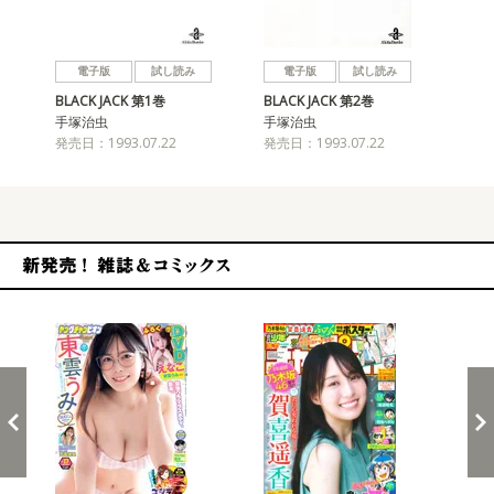
戻る
進む
電子版
試し読み
電子版
試し読み
BLACK JACK 第1巻
BLACK JACK 第2巻
BL
手塚治虫
手塚治虫
手
発売日：1993.07.22
発売日：1993.07.22
発売
新発売！雑誌&コミックス