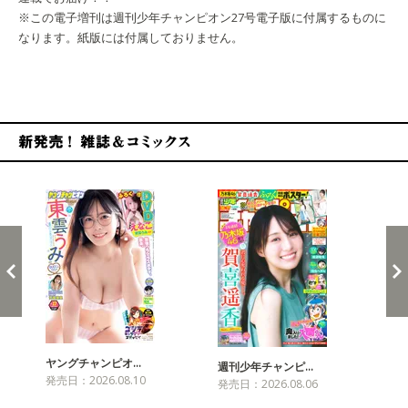
※この電子増刊は週刊少年チャンピオン27号電子版に付属するものに
なります。紙版には付属しておりません。
新発売！雑誌&コミックス
ヤングチャンピオ…
チャ
週刊少年チャンピ…
発売日：2026.08.10
発売
発売日：2026.08.06