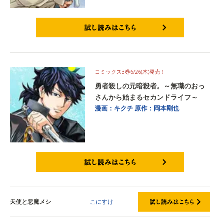
試し読みはこちら
コミックス3巻6/26(木)発売！
勇者殺しの元暗殺者。～無職のおっ
さんから始まるセカンドライフ～
漫画：キクチ
原作：岡本剛也
試し読みはこちら
天使と悪魔メシ
こにすけ