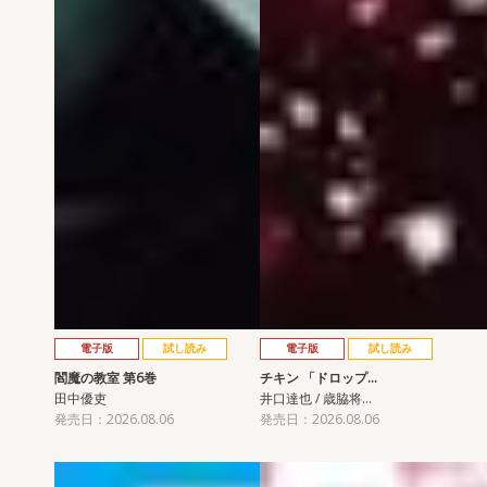
電子版
試し読み
電子版
試し読み
閻魔の教室 第6巻
チキン 「ドロップ…
田中優吏
井口達也 / 歳脇将…
発売日：2026.08.06
発売日：2026.08.06