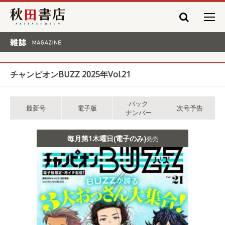
秋田書店
雑誌 MAGAZINE
チャンピオンBUZZ 2025年Vol.21
バック
最新号
電子版
次号予告
ナンバー
毎月第1木曜日(電子のみ)
発売