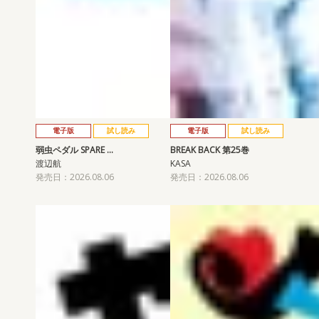
電子版
試し読み
電子版
試し読み
弱虫ペダル SPARE …
BREAK BACK 第25巻
渡辺航
KASA
発売日：2026.08.06
発売日：2026.08.06