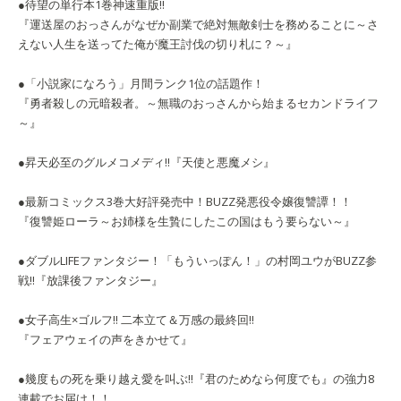
●待望の単行本1巻神速重版!!
『運送屋のおっさんがなぜか副業で絶対無敵剣士を務めることに～さ
えない人生を送ってた俺が魔王討伐の切り札に？～』
●「小説家になろう」月間ランク1位の話題作！
『勇者殺しの元暗殺者。～無職のおっさんから始まるセカンドライフ
～』
●昇天必至のグルメコメディ‼
『天使と悪魔メシ』
●最新コミックス3巻大好評発売中！BUZZ発悪役令嬢復讐譚！！
『復讐姫ローラ～お姉様を生贄にしたこの国はもう要らない～』
●ダブルLIFEファンタジー！「もういっぽん！」の村岡ユウがBUZZ参
戦‼『放課後ファンタジー』
●女子高生×ゴルフ!! 二本立て＆万感の最終回!!
『フェアウェイの声をきかせて』
●幾度もの死を乗り越え愛を叫ぶ‼『君のためなら何度でも』の強力8
連載でお届け！！