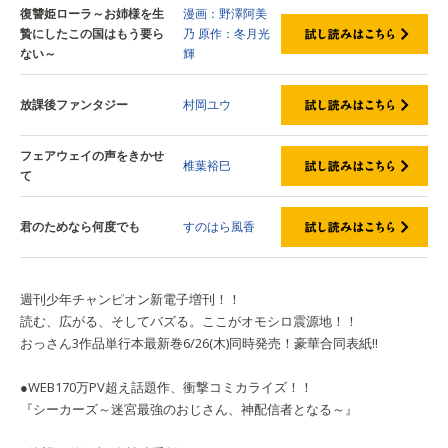
復讐姫ローラ～お姉様を生
漫画：野澤阿美
贄にしたこの国はもう要ら
乃
原作：冬月光
ない～
輝
放課後ファンタジー
村岡ユウ
フェアウェイの声をきかせ
椎葉裕巳
て
君のためなら何度でも
すのはら風香
週刊少年チャンピオン新電子増刊！！
読む、広がる、そしてバズる。ここがオモシロ震源地！！
おっさん3作品単行本最新巻6/26(木)同時発売！豪華合同表紙‼
●WEB170万PV超え話題作、衝撃コミカライズ！！
『シーカーズ～迷宮最強のおじさん、神配信者となる～』