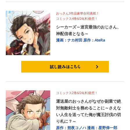
おっさん3作品豪華合同表紙！
コミックス4巻6/26(木)発売！
シーカーズ～迷宮最強のおじさん、
神配信者となる～
漫画：ナカ村田
原作：AteRa
試し読みはこちら
コミックス2巻6/26(木)発売！
運送屋のおっさんがなぜか副業で絶
対無敵剣士を務めることに～さえな
い人生を送ってた俺が魔王討伐の切
り札に？～
原作：朔夜コノハ
漫画：星野倖一郎